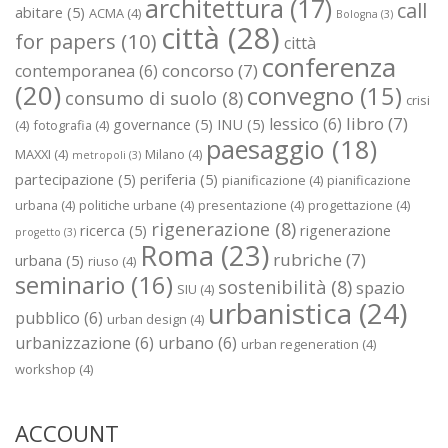
architettura
(17)
call
abitare
(5)
ACMA
(4)
Bologna
(3)
città
(28)
for papers
(10)
città
conferenza
concorso
(7)
contemporanea
(6)
(20)
convegno
(15)
consumo di suolo
(8)
crisi
libro
(7)
lessico
(6)
governance
(5)
INU
(5)
(4)
fotografia
(4)
paesaggio
(18)
MAXXI
(4)
Milano
(4)
metropoli
(3)
partecipazione
(5)
periferia
(5)
pianificazione
(4)
pianificazione
urbana
(4)
politiche urbane
(4)
presentazione
(4)
progettazione
(4)
rigenerazione
(8)
ricerca
(5)
rigenerazione
progetto
(3)
Roma
(23)
rubriche
(7)
urbana
(5)
riuso
(4)
seminario
(16)
sostenibilità
(8)
spazio
SIU
(4)
urbanistica
(24)
pubblico
(6)
urban design
(4)
urbanizzazione
(6)
urbano
(6)
urban regeneration
(4)
workshop
(4)
ACCOUNT