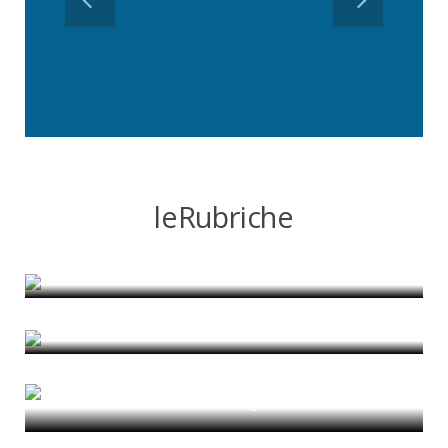
leRubriche
CURA: Oltre la crisi
di Diana Catalina Barrera Agudelo
Casa a Roma, tra centro e periferia
di Alessandro Gatta
Città Autistica: Ripensare lo spazio
urbano attraverso la neurodivergenza
di Vasiliki Fragkaki
Vocabularies For an Urbanising Planet