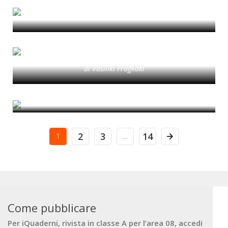
ricerca dalle aree marginali lombarde
UNA RETE DI CULTURA SOSTENIBILE
di Sara Caramaschi
Strategie (inter)nazionali sulla
sostenibilità e il ruolo dei giovani
ricercatori
di Vasiliki Fragkaki
American Sapienza
di Benedetta Di Donato
2
3
14
1
…
Come pubblicare
Per iQuaderni, rivista in classe A per l’area 08, accedi