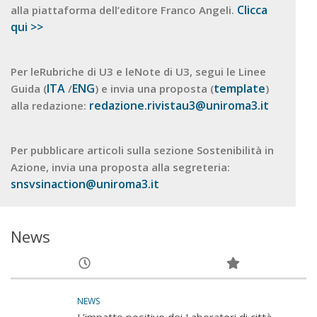
Clicca
alla piattaforma dell’editore Franco Angeli.
qui >>
Per leRubriche di U3 e leNote di U3, segui le Linee
ITA
ENG
template
Guida (
/
) e invia una proposta (
)
redazione.rivistau3@uniroma3.it
alla redazione:
Per pubblicare articoli sulla sezione Sostenibilità in
Azione, invia una proposta alla segreteria:
snsvsinaction@uniroma3.it
News
NEWS
L’impatto positivo dei Laboratori di città –