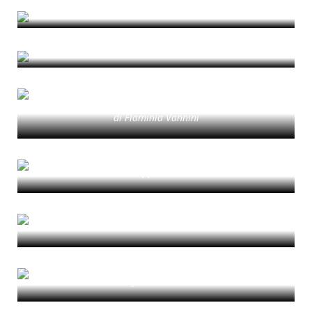
di Marina Volpe
Territorializzare la Cura
di Virginia Musso
La Piazzetta in Movimento: un nuovo
toponimo per il ri-adattamento ai
processi di trasformazione urbana
di Flaminia Vannini
NEBULAE. CLUSTERS OF NEW
PERIPHERIES | Strategy
di Giuseppe Ferrarella
NEBULAE. CLUSTERS OF NEW
PERIPHERIES | Methodology
di Beatrice Moretti
NEBULAE. CLUSTERS OF NEW
PERIPHERIES | Introduction
di Roy Emiliano Nash
Cosa accade se non abitiamo. Diario di