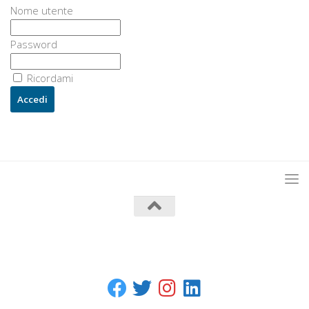
Nome utente
Password
Ricordami
U3 - UrbanisticaTre © 2026. Tutti i diritti riservati.
Powered by
- Progettato con il
Go Hueman Pro