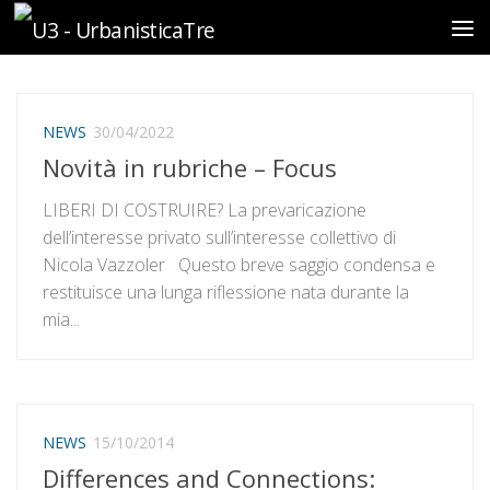
Sotto il contenuto
NEWS
30/04/2022
Novità in rubriche – Focus
LIBERI DI COSTRUIRE? La prevaricazione
dell’interesse privato sull’interesse collettivo di
Nicola Vazzoler Questo breve saggio condensa e
restituisce una lunga riflessione nata durante la
mia...
NEWS
15/10/2014
Differences and Connections: