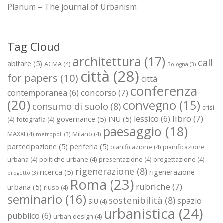
Planum – The journal of Urbanism
Tag Cloud
architettura
(17)
call
abitare
(5)
ACMA
(4)
Bologna
(3)
città
(28)
for papers
(10)
città
conferenza
concorso
(7)
contemporanea
(6)
(20)
convegno
(15)
consumo di suolo
(8)
crisi
libro
(7)
lessico
(6)
governance
(5)
INU
(5)
(4)
fotografia
(4)
paesaggio
(18)
MAXXI
(4)
Milano
(4)
metropoli
(3)
partecipazione
(5)
periferia
(5)
pianificazione
(4)
pianificazione
urbana
(4)
politiche urbane
(4)
presentazione
(4)
progettazione
(4)
rigenerazione
(8)
ricerca
(5)
rigenerazione
progetto
(3)
Roma
(23)
rubriche
(7)
urbana
(5)
riuso
(4)
seminario
(16)
sostenibilità
(8)
spazio
SIU
(4)
urbanistica
(24)
pubblico
(6)
urban design
(4)