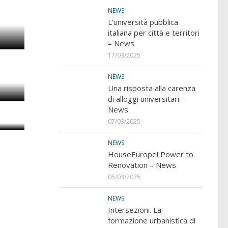
 di
NEWS
na
L’università pubblica
italiana per città e territori
– News
OF
17/03/2025
NEWS
Una risposta alla carenza
di alloggi universitari –
News
07/03/2025
NEWS
HouseEurope! Power to
Renovation – News
05/03/2025
NEWS
Intersezioni. La
formazione urbanistica di