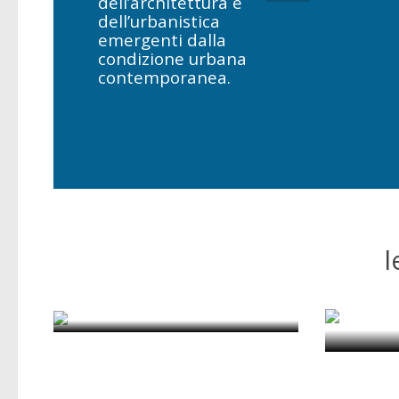
dell’architettura e
dell’urbanistica
emergenti dalla
condizione urbana
contemporanea.
l
Casa a
CURA: Oltre la crisi
di Diana Catalina Barrera Agudelo
d
Vocabularies For an
Terri
Urbanising Planet