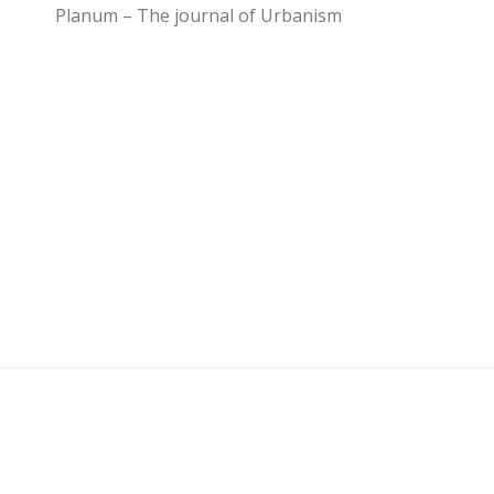
Planum – The journal of Urbanism
U3 - UrbanisticaTre © 2026. Tutti i diritti riservati.
Powered by
- Progettato con il
Go Hueman Pro