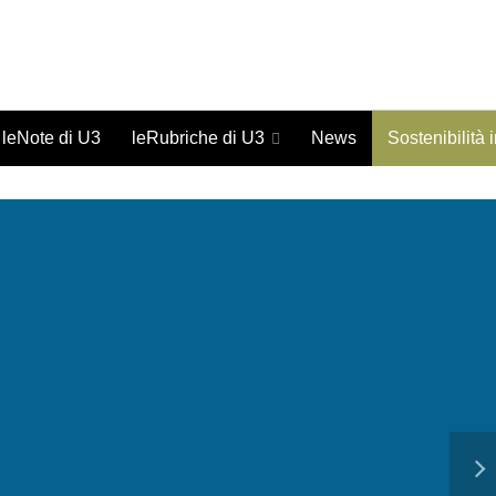
Giornale on-line di studi urbani - ISSN 1973-9702
leNote di U3
leRubriche di U3
News
Sostenibilità 