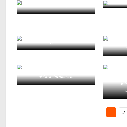
di Marina Volpe
NEBULAE. CLUSTERS OF
NEBU
NEW PERIPHERIES |
NEW
Strategy
di Giuseppe Ferrarella
Cosa accade se non
UNA 
abitiamo. Diario di ricerca
SOST
dalle aree marginali
(int
lombarde
sosteni
di Sara Caramaschi
gi
2
1