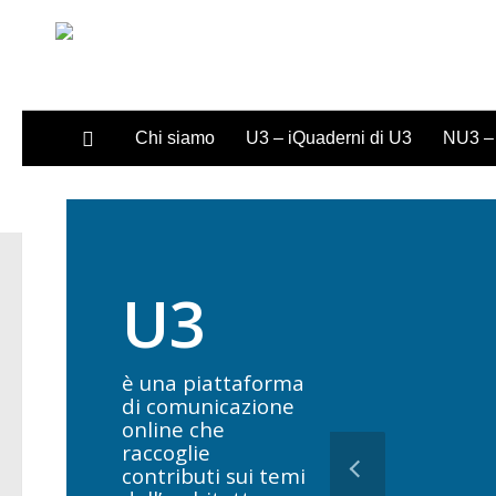
Sotto il contenuto
Chi siamo
U3 – iQuaderni di U3
NU3 – 
U3
è una piattaforma
di comunicazione
online che
raccoglie
contributi sui temi