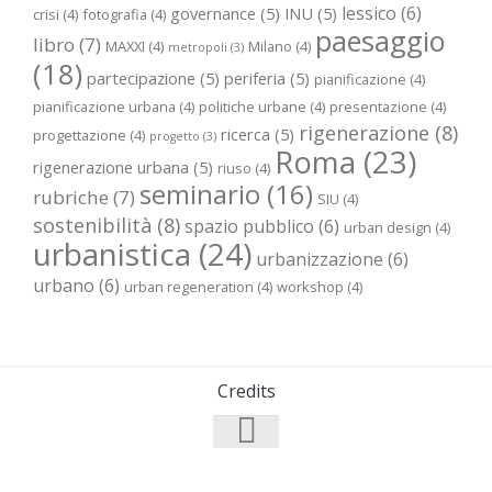
lessico
(6)
governance
(5)
INU
(5)
crisi
(4)
fotografia
(4)
paesaggio
libro
(7)
MAXXI
(4)
Milano
(4)
metropoli
(3)
(18)
partecipazione
(5)
periferia
(5)
pianificazione
(4)
pianificazione urbana
(4)
politiche urbane
(4)
presentazione
(4)
rigenerazione
(8)
ricerca
(5)
progettazione
(4)
progetto
(3)
Roma
(23)
rigenerazione urbana
(5)
riuso
(4)
seminario
(16)
rubriche
(7)
SIU
(4)
sostenibilità
(8)
spazio pubblico
(6)
urban design
(4)
urbanistica
(24)
urbanizzazione
(6)
urbano
(6)
urban regeneration
(4)
workshop
(4)
Credits