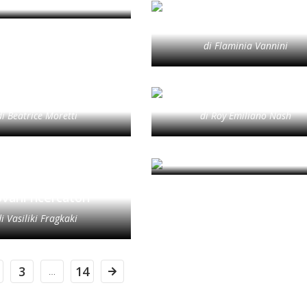
adattamento ai processi
trasformazione urba
di Flaminia Vannini
LAE. CLUSTERS OF
NEBULAE. CLUSTERS 
 PERIPHERIES |
NEW PERIPHERIES |
Methodology
Introduction
di Beatrice Moretti
di Roy Emiliano Nash
RETE DI CULTURA
American Sapienza
ENIBILE Strategie
di Benedetta Di Donato
er)nazionali sulla
bilità e il ruolo dei
ovani ricercatori
di Vasiliki Fragkaki
3
14
…