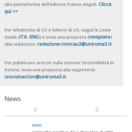
Clicca
alla piattaforma dell’editore Franco Angeli.
qui >>
Per leRubriche di U3 e leNote di U3, segui le Linee
ITA
ENG
template
Guida (
/
) e invia una proposta (
)
redazione.rivistau3@uniroma3.it
alla redazione:
Per pubblicare articoli sulla sezione Sostenibilità in
Azione, invia una proposta alla segreteria:
snsvsinaction@uniroma3.it
News
NEWS
L’impatto positivo dei Laboratori di città –