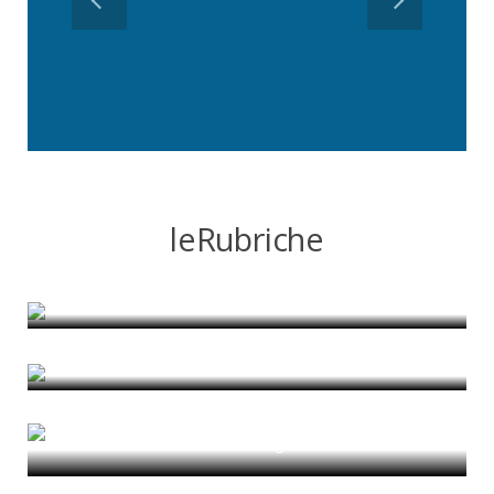
leRubriche
CURA: Oltre la crisi
di Diana Catalina Barrera Agudelo
Casa a Roma, tra centro e periferia
di Alessandro Gatta
Città Autistica: Ripensare lo spazio
urbano attraverso la neurodivergenza
di Vasiliki Fragkaki
Vocabularies For an Urbanising Planet