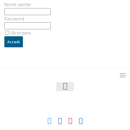
Nome utente
Password
Ricordami
U3 - UrbanisticaTre © 2026. Tutti i diritti riservati.
Powered by
- Progettato con il
Go Hueman Pro