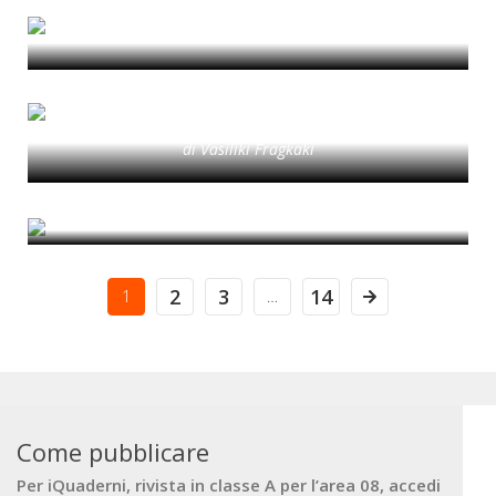
ricerca dalle aree marginali lombarde
UNA RETE DI CULTURA SOSTENIBILE
di Sara Caramaschi
Strategie (inter)nazionali sulla
sostenibilità e il ruolo dei giovani
ricercatori
di Vasiliki Fragkaki
American Sapienza
di Benedetta Di Donato
2
3
14
1
…
Come pubblicare
Per iQuaderni, rivista in classe A per l’area 08, accedi