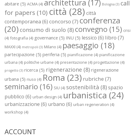
architettura
(17)
call
abitare
(5)
ACMA
(4)
Bologna
(3)
città
(28)
for papers
(10)
città
conferenza
concorso
(7)
contemporanea
(6)
(20)
convegno
(15)
consumo di suolo
(8)
crisi
libro
(7)
lessico
(6)
governance
(5)
INU
(5)
(4)
fotografia
(4)
paesaggio
(18)
MAXXI
(4)
Milano
(4)
metropoli
(3)
partecipazione
(5)
periferia
(5)
pianificazione
(4)
pianificazione
urbana
(4)
politiche urbane
(4)
presentazione
(4)
progettazione
(4)
rigenerazione
(8)
ricerca
(5)
rigenerazione
progetto
(3)
Roma
(23)
rubriche
(7)
urbana
(5)
riuso
(4)
seminario
(16)
sostenibilità
(8)
spazio
SIU
(4)
urbanistica
(24)
pubblico
(6)
urban design
(4)
urbanizzazione
(6)
urbano
(6)
urban regeneration
(4)
workshop
(4)
ACCOUNT