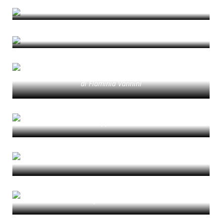
di Marina Volpe
Territorializzare la Cura
di Virginia Musso
La Piazzetta in Movimento: un nuovo
toponimo per il ri-adattamento ai
processi di trasformazione urbana
di Flaminia Vannini
NEBULAE. CLUSTERS OF NEW
PERIPHERIES | Strategy
di Giuseppe Ferrarella
NEBULAE. CLUSTERS OF NEW
PERIPHERIES | Methodology
di Beatrice Moretti
NEBULAE. CLUSTERS OF NEW
PERIPHERIES | Introduction
di Roy Emiliano Nash
Cosa accade se non abitiamo. Diario di