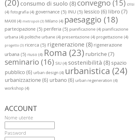
(20)
convegno
(15)
consumo di suolo
(8)
crisi
libro
(7)
lessico
(6)
governance
(5)
INU
(5)
(4)
fotografia
(4)
paesaggio
(18)
MAXXI
(4)
Milano
(4)
metropoli
(3)
partecipazione
(5)
periferia
(5)
pianificazione
(4)
pianificazione
urbana
(4)
politiche urbane
(4)
presentazione
(4)
progettazione
(4)
rigenerazione
(8)
ricerca
(5)
rigenerazione
progetto
(3)
Roma
(23)
rubriche
(7)
urbana
(5)
riuso
(4)
seminario
(16)
sostenibilità
(8)
spazio
SIU
(4)
urbanistica
(24)
pubblico
(6)
urban design
(4)
urbanizzazione
(6)
urbano
(6)
urban regeneration
(4)
workshop
(4)
ACCOUNT
Nome utente
Password