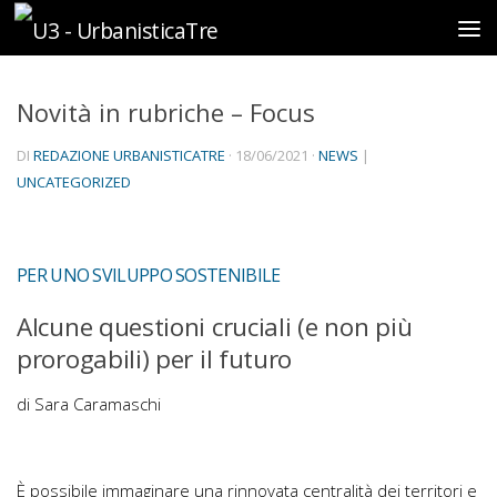
Sotto il contenuto
Novità in rubriche – Focus
DI
REDAZIONE URBANISTICATRE
·
18/06/2021
·
NEWS
|
UNCATEGORIZED
PER UNO SVILUPPO SOSTENIBILE
Alcune questioni cruciali (e non più
prorogabili) per il futuro
di Sara Caramaschi
È possibile immaginare una rinnovata centralità dei territori e