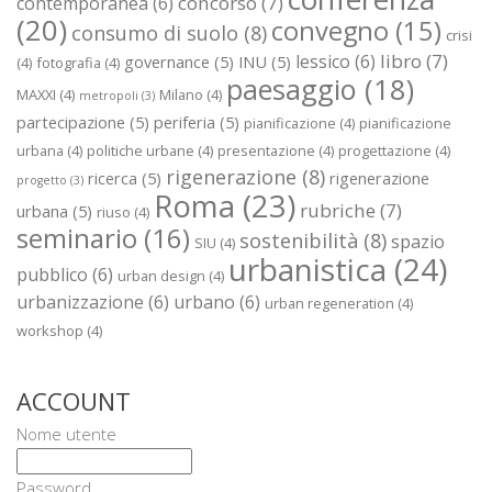
concorso
(7)
contemporanea
(6)
(20)
convegno
(15)
consumo di suolo
(8)
crisi
libro
(7)
lessico
(6)
governance
(5)
INU
(5)
(4)
fotografia
(4)
paesaggio
(18)
MAXXI
(4)
Milano
(4)
metropoli
(3)
partecipazione
(5)
periferia
(5)
pianificazione
(4)
pianificazione
urbana
(4)
politiche urbane
(4)
presentazione
(4)
progettazione
(4)
rigenerazione
(8)
ricerca
(5)
rigenerazione
progetto
(3)
Roma
(23)
rubriche
(7)
urbana
(5)
riuso
(4)
seminario
(16)
sostenibilità
(8)
spazio
SIU
(4)
urbanistica
(24)
pubblico
(6)
urban design
(4)
urbanizzazione
(6)
urbano
(6)
urban regeneration
(4)
workshop
(4)
ACCOUNT
Nome utente
Password