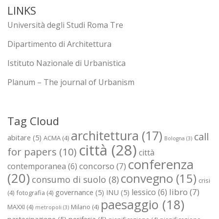
LINKS
Università degli Studi Roma Tre
Dipartimento di Architettura
Istituto Nazionale di Urbanistica
Planum – The journal of Urbanism
Tag Cloud
architettura
(17)
call
abitare
(5)
ACMA
(4)
Bologna
(3)
città
(28)
for papers
(10)
città
conferenza
concorso
(7)
contemporanea
(6)
(20)
convegno
(15)
consumo di suolo
(8)
crisi
libro
(7)
lessico
(6)
governance
(5)
INU
(5)
(4)
fotografia
(4)
paesaggio
(18)
MAXXI
(4)
Milano
(4)
metropoli
(3)
partecipazione
(5)
periferia
(5)