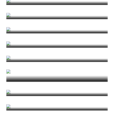
Slow Aquileia
di Nicola Vazzoler
Figure Out
di Magda Typiak
Il contagio urbanistico
di Valerio Cutini
Facing Uncomfortable Heritage
di Tinatin Meparishvili
Burocrati e marinai al tempo del
coronavirus
di Anna Laura Palazzo
La Cina è vicina
di Ghisi Grütter
Notes on Perception and Representation
di Rafael Sousa Santos
A proposito di Villa Deliella