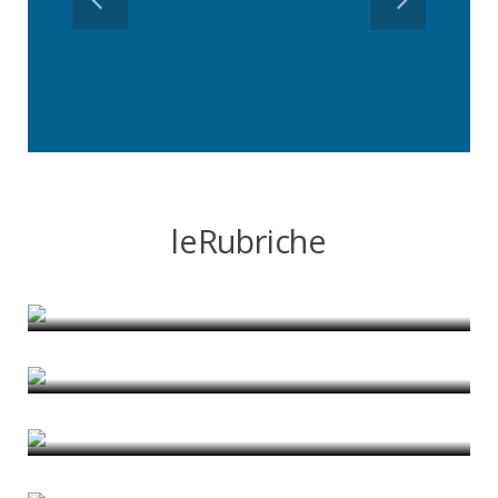
leRubriche
Imparare la città
di Pietro Garau
Roma interrotta
di Anna Laura Palazzo
Cooperazione nel Mediterraneo
di Romina D'Ascanio
The Car as a Castle amongst Castles
di Rui Alves