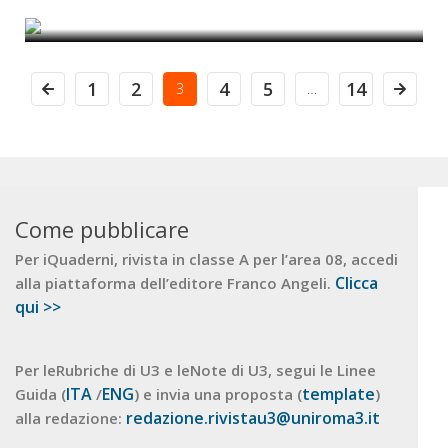
di Giuseppe Ferrarella
1
2
4
5
14
3
…
Come pubblicare
Per iQuaderni, rivista in classe A per l’area 08, accedi
Clicca
alla piattaforma dell’editore Franco Angeli.
qui >>
Per leRubriche di U3 e leNote di U3, segui le Linee
ITA
ENG
template
Guida (
/
) e invia una proposta (
)
redazione.rivistau3@uniroma3.it
alla redazione: