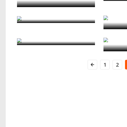
Faci
Il contagio urbanistico
di Valerio Cutini
di
Notes
La Cina è vicina
R
di Ghisi Grütter
di
1
2