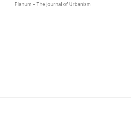
Planum – The journal of Urbanism
U3 - UrbanisticaTre © 2026. Tutti i diritti riservati.
Powered by
- Progettato con il
Go Hueman Pro