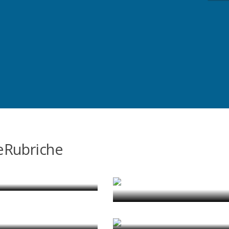
eRubriche
Cooperazione nel
oma interrotta
Mediterraneo
 Anna Laura Palazzo
di Romina D'Ascanio
Slow Aquileia
Figure Out
di Nicola Vazzoler
di Magda Typiak