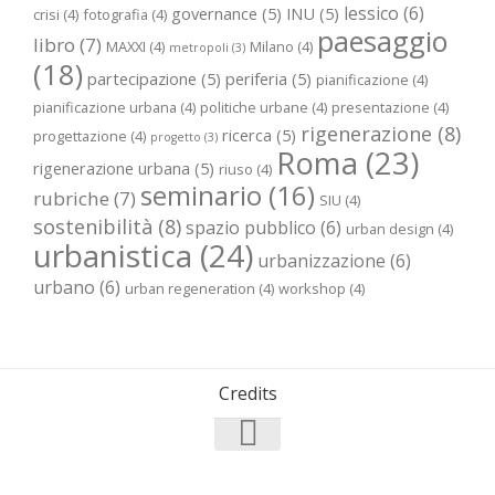
lessico
(6)
governance
(5)
INU
(5)
crisi
(4)
fotografia
(4)
paesaggio
libro
(7)
MAXXI
(4)
Milano
(4)
metropoli
(3)
(18)
partecipazione
(5)
periferia
(5)
pianificazione
(4)
pianificazione urbana
(4)
politiche urbane
(4)
presentazione
(4)
rigenerazione
(8)
ricerca
(5)
progettazione
(4)
progetto
(3)
Roma
(23)
rigenerazione urbana
(5)
riuso
(4)
seminario
(16)
rubriche
(7)
SIU
(4)
sostenibilità
(8)
spazio pubblico
(6)
urban design
(4)
urbanistica
(24)
urbanizzazione
(6)
urbano
(6)
urban regeneration
(4)
workshop
(4)
Credits