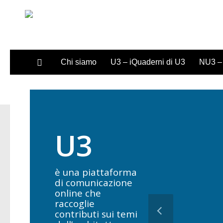
Sotto il contenuto
Chi siamo
U3 – iQuaderni di U3
NU3 – 
U3
è una piattaforma
di comunicazione
online che
raccoglie
contributi sui temi