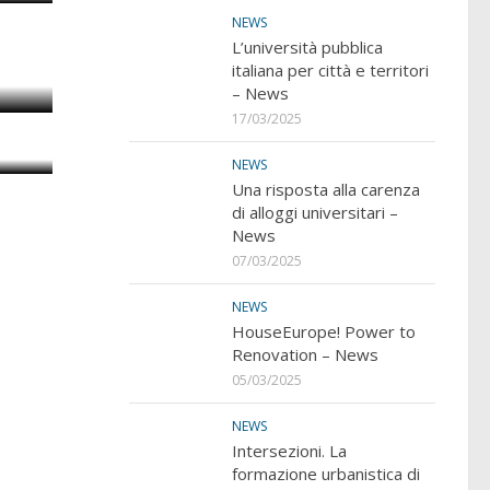
l
NEWS
s
L’università pubblica
italiana per città e territori
– News
ella
17/03/2025
NEWS
Una risposta alla carenza
di alloggi universitari –
News
07/03/2025
NEWS
HouseEurope! Power to
Renovation – News
05/03/2025
NEWS
Intersezioni. La
formazione urbanistica di