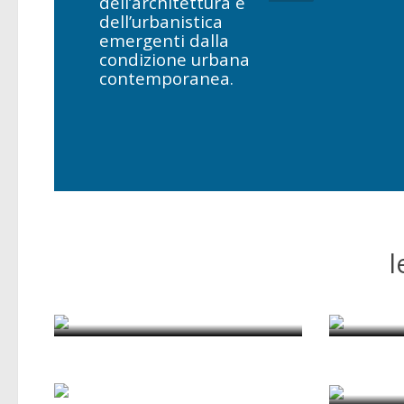
dell’architettura e
dell’urbanistica
emergenti dalla
condizione urbana
contemporanea.
l
Imparare la città
R
di Pietro Garau
di
The Car as a Castle
amongst Castles
di Rui Alves