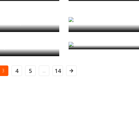
ng Uncomfortable
Burocrati e marinai a
Heritage
tempo del coronaviru
 Tinatin Meparishvili
di Anna Laura Palazzo
 on Perception and
A proposito di Villa Deli
epresentation
di Giuseppe Ferrarella
 Rafael Sousa Santos
4
5
14
3
…