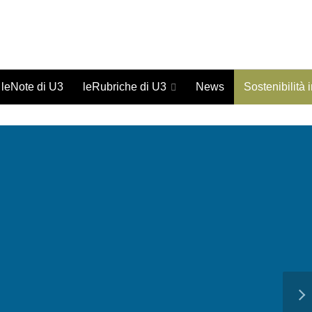
Giornale on-line di studi urbani - ISSN 1973-9702
leNote di U3
leRubriche di U3
News
Sostenibilità 