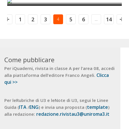
1
2
3
5
6
14
4
…
Come pubblicare
Per iQuaderni, rivista in classe A per l’area 08, accedi
Clicca
alla piattaforma dell’editore Franco Angeli.
qui >>
Per leRubriche di U3 e leNote di U3, segui le Linee
ITA
ENG
template
Guida (
/
) e invia una proposta (
)
redazione.rivistau3@uniroma3.it
alla redazione: