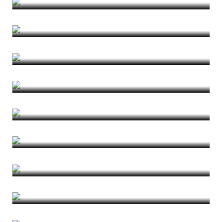
Facing Climate Change
di Camilla Di Nicola
Between exhaustion and creativity
di Rafael Sousa Santos
Un dialogo con Cellini
di Giuseppe Ferrarella
Mobility as an urban value
di Rafael Sousa Santos
La evolución del mundo del Mosaico
di Jose Antonio Torres de la Fuente
Wildscape urbani
di Redazione
Per un apprendimento perenne
di Redazione
In margine al Quaderno #17
di Redazione