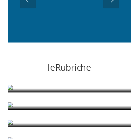
leRubriche
In margine al Quaderno #19
di Giorgio Piccinato
In margine al Quaderno #18
di Giorgio Piccinato
The moral question in Adolf Loos
di Rafael Sousa Santos
Storie dai margini
di Giuseppe Ferrarella