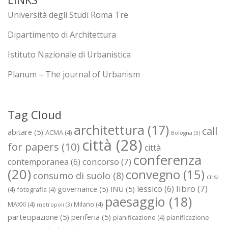
Università degli Studi Roma Tre
Dipartimento di Architettura
Istituto Nazionale di Urbanistica
Planum – The journal of Urbanism
Tag Cloud
architettura
(17)
call
abitare
(5)
ACMA
(4)
Bologna
(3)
città
(28)
for papers
(10)
città
conferenza
concorso
(7)
contemporanea
(6)
(20)
convegno
(15)
consumo di suolo
(8)
crisi
libro
(7)
lessico
(6)
governance
(5)
INU
(5)
(4)
fotografia
(4)
paesaggio
(18)
MAXXI
(4)
Milano
(4)
metropoli
(3)
partecipazione
(5)
periferia
(5)
pianificazione
(4)
pianificazione