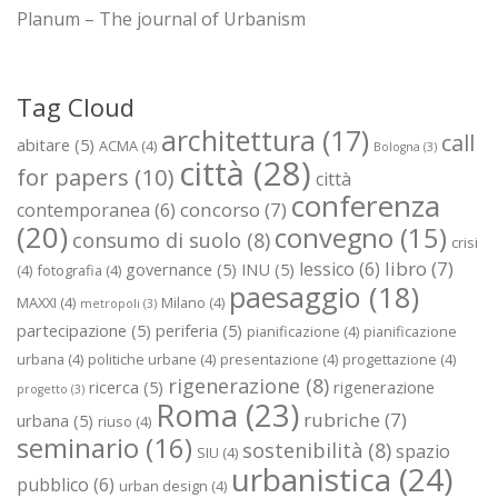
Planum – The journal of Urbanism
Tag Cloud
architettura
(17)
call
abitare
(5)
ACMA
(4)
Bologna
(3)
città
(28)
for papers
(10)
città
conferenza
concorso
(7)
contemporanea
(6)
(20)
convegno
(15)
consumo di suolo
(8)
crisi
libro
(7)
lessico
(6)
governance
(5)
INU
(5)
(4)
fotografia
(4)
paesaggio
(18)
MAXXI
(4)
Milano
(4)
metropoli
(3)
partecipazione
(5)
periferia
(5)
pianificazione
(4)
pianificazione
urbana
(4)
politiche urbane
(4)
presentazione
(4)
progettazione
(4)
rigenerazione
(8)
ricerca
(5)
rigenerazione
progetto
(3)
Roma
(23)
rubriche
(7)
urbana
(5)
riuso
(4)
seminario
(16)
sostenibilità
(8)
spazio
SIU
(4)
urbanistica
(24)
pubblico
(6)
urban design
(4)