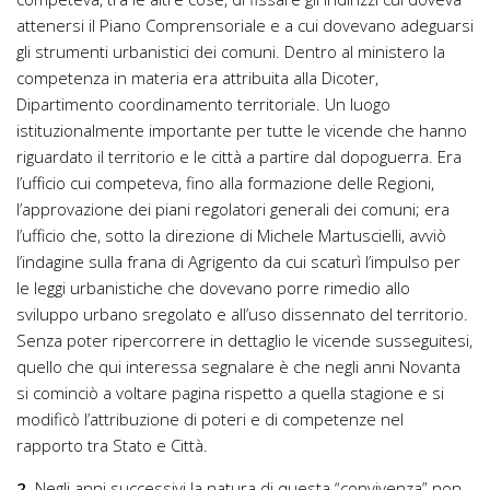
attenersi il Piano Comprensoriale e a cui dovevano adeguarsi
gli strumenti urbanistici dei comuni. Dentro al ministero la
competenza in materia era attribuita alla Dicoter,
Dipartimento coordinamento territoriale. Un luogo
istituzionalmente importante per tutte le vicende che hanno
riguardato il territorio e le città a partire dal dopoguerra. Era
l’ufficio cui competeva, fino alla formazione delle Regioni,
l’approvazione dei piani regolatori generali dei comuni; era
l’ufficio che, sotto la direzione di Michele Martuscielli, avviò
l’indagine sulla frana di Agrigento da cui scaturì l’impulso per
le leggi urbanistiche che dovevano porre rimedio allo
sviluppo urbano sregolato e all’uso dissennato del territorio.
Senza poter ripercorrere in dettaglio le vicende susseguitesi,
quello che qui interessa segnalare è che negli anni Novanta
si cominciò a voltare pagina rispetto a quella stagione e si
modificò l’attribuzione di poteri e di competenze nel
rapporto tra Stato e Città.
2.
Negli anni successivi la natura di questa “convivenza” non