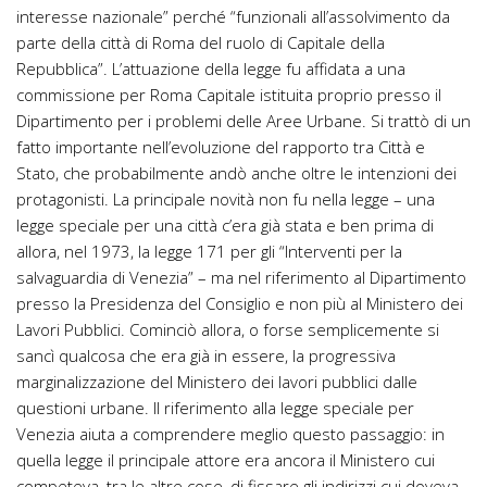
interesse nazionale” perché “funzionali all’assolvimento da
parte della città di Roma del ruolo di Capitale della
Repubblica”. L’attuazione della legge fu affidata a una
commissione per Roma Capitale istituita proprio presso il
Dipartimento per i problemi delle Aree Urbane. Si trattò di un
fatto importante nell’evoluzione del rapporto tra Città e
Stato, che probabilmente andò anche oltre le intenzioni dei
protagonisti. La principale novità non fu nella legge – una
legge speciale per una città c’era già stata e ben prima di
allora, nel 1973, la legge 171 per gli “Interventi per la
salvaguardia di Venezia” – ma nel riferimento al Dipartimento
presso la Presidenza del Consiglio e non più al Ministero dei
Lavori Pubblici. Cominciò allora, o forse semplicemente si
sancì qualcosa che era già in essere, la progressiva
marginalizzazione del Ministero dei lavori pubblici dalle
questioni urbane. Il riferimento alla legge speciale per
Venezia aiuta a comprendere meglio questo passaggio: in
quella legge il principale attore era ancora il Ministero cui
competeva, tra le altre cose, di fissare gli indirizzi cui doveva