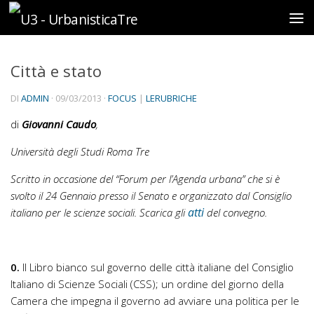
Sotto il contenuto
Città e stato
DI
ADMIN
·
09/03/2013
·
FOCUS
|
LERUBRICHE
di
Giovanni
Caudo
,
Università degli Studi Roma Tre
Scritto in occasione del “Forum per l’Agenda urbana” che si è
svolto il 24 Gennaio presso il Senato e organizzato dal Consiglio
atti
italiano per le scienze sociali. Scarica gli
del convegno.
0.
Il Libro bianco sul governo delle città italiane del Consiglio
Italiano di Scienze Sociali (CSS); un ordine del giorno della
Camera che impegna il governo ad avviare una politica per le