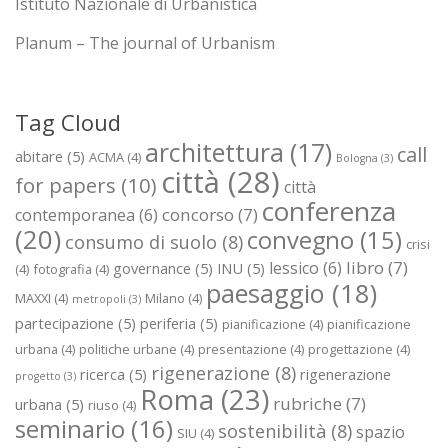
Istituto Nazionale di Urbanistica
Planum – The journal of Urbanism
Tag Cloud
architettura
(17)
call
abitare
(5)
ACMA
(4)
Bologna
(3)
città
(28)
for papers
(10)
città
conferenza
concorso
(7)
contemporanea
(6)
(20)
convegno
(15)
consumo di suolo
(8)
crisi
libro
(7)
lessico
(6)
governance
(5)
INU
(5)
(4)
fotografia
(4)
paesaggio
(18)
MAXXI
(4)
Milano
(4)
metropoli
(3)
partecipazione
(5)
periferia
(5)
pianificazione
(4)
pianificazione
urbana
(4)
politiche urbane
(4)
presentazione
(4)
progettazione
(4)
rigenerazione
(8)
ricerca
(5)
rigenerazione
progetto
(3)
Roma
(23)
rubriche
(7)
urbana
(5)
riuso
(4)
seminario
(16)
sostenibilità
(8)
spazio
SIU
(4)