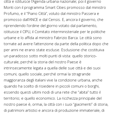
città e istituisce l’Agenda urbana nazionale; poi il governo
Monti con il programma Smart Cities promosso dal ministro
Profumo, e il “Piano Città”, voluto dal ministro Passera e
promosso dall’ANCE e dal Censis. E, ancora il governo, che
riprendendo l’ordine del giorno votato dal parlamento,
istituisce il CIPU, il Comitato interministeriale per le politiche
urbane e lo affida al ministro Fabrizio Barca. Le città sono
tornate ad avere l’attenzione da parte della politica dopo che
per anni ne erano state escluse. Esclusione che costituiva
un paradosso sotto molti punti di vista: quello storico-
culturale, perché la storia del nostro Paese è
intrinsecamente legata a quella delle sue città e dei suoi
comuni; quello sociale, perché ormai la stragrande
maggioranza degli italiani vive la condizione urbana, anche
quando ha scelto di risiedere in piccoli comuni o borghi,
essendo questi ultimi nodi di una rete che “abita” tutto il
territorio; e quello economico. La ricchezza principale del
nostro paese è, ormai, la città con i suoi “giacimenti” di storia,
di patrimoni artistici e ancora di produzione immateriale, di