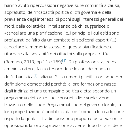
hanno avuto ripercussioni negative sulle comunità a causa,
sopratutto, dell’incapacità politica di chi governa e della
prevalenza degli interessi di pochi sugli interessi generali dei
molti, della collettività. In tal senso c’è chi suggerisce di
«cancellare una pianificazione i cui principi e i cui esiti sono
prefigurati dall’alto da un comitato di sedicenti esperti (…)
cancellare la memoria stessa di questa pianificazione e
ritornare alla sovranità dei cittadini sulla propria città»
[1]
(Romano, 2013; pp.11 e 169)
. Da professionista, ed ex
amministratore, faccio tesoro delle lezioni dei maestri
[2]
dell’urbanistica
italiana. Gli strumenti pianificatori sono per
definizione democratici perché: la loro formazione nasce
dagli indirizzi di una compagine politica eletta secondo un
programma elettorale che, consuetudine vuole, viene
travasato nelle Linee Programmatiche del governo locale; la
loro progettazione è pubblicizzata così come la loro adozione
rispetto la quale i cittadini possono proporre osservazioni e
opposizioni; la loro approvazione avviene dopo l’analisi delle