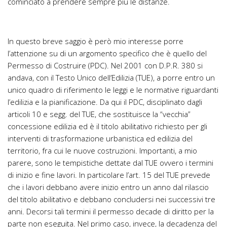
cominciato a prendere sempre più le distanze.
In questo breve saggio è però mio interesse porre
l’attenzione su di un argomento specifico che è quello del
Permesso di Costruire (PDC). Nel 2001 con D.P.R. 380 si
andava, con il Testo Unico dell’Edilizia (TUE), a porre entro un
unico quadro di riferimento le leggi e le normative riguardanti
l’edilizia e la pianificazione. Da qui il PDC, disciplinato dagli
articoli 10 e segg. del TUE, che sostituisce la “vecchia”
concessione edilizia ed è il titolo abilitativo richiesto per gli
interventi di trasformazione urbanistica ed edilizia del
territorio, fra cui le nuove costruzioni. Importanti, a mio
parere, sono le tempistiche dettate dal TUE ovvero i termini
di inizio e fine lavori. In particolare l’art. 15 del TUE prevede
che i lavori debbano avere inizio entro un anno dal rilascio
del titolo abilitativo e debbano concludersi nei successivi tre
anni. Decorsi tali termini il permesso decade di diritto per la
parte non eseguita. Nel primo caso, invece, la decadenza del