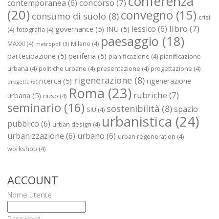
conferenza
concorso
(7)
contemporanea
(6)
(20)
convegno
(15)
consumo di suolo
(8)
crisi
libro
(7)
lessico
(6)
governance
(5)
INU
(5)
(4)
fotografia
(4)
paesaggio
(18)
MAXXI
(4)
Milano
(4)
metropoli
(3)
partecipazione
(5)
periferia
(5)
pianificazione
(4)
pianificazione
urbana
(4)
politiche urbane
(4)
presentazione
(4)
progettazione
(4)
rigenerazione
(8)
ricerca
(5)
rigenerazione
progetto
(3)
Roma
(23)
rubriche
(7)
urbana
(5)
riuso
(4)
seminario
(16)
sostenibilità
(8)
spazio
SIU
(4)
urbanistica
(24)
pubblico
(6)
urban design
(4)
urbanizzazione
(6)
urbano
(6)
urban regeneration
(4)
workshop
(4)
ACCOUNT
Nome utente
Password