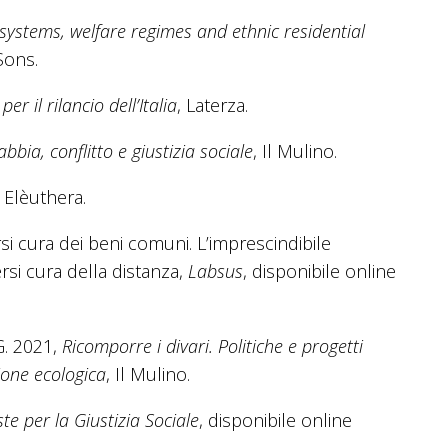
systems, welfare regimes and ethnic residential
Sons.
er il rilancio dell’Italia
, Laterza.
bbia, conflitto e giustizia sociale
, Il Mulino.
, Elèuthera.
ersi cura dei beni comuni. L’imprescindibile
si cura della distanza,
Labsus
, disponibile online
G. 2021,
Ricomporre i divari. Politiche e progetti
zione ecologica
, Il Mulino.
te per la Giustizia Sociale
, disponibile online