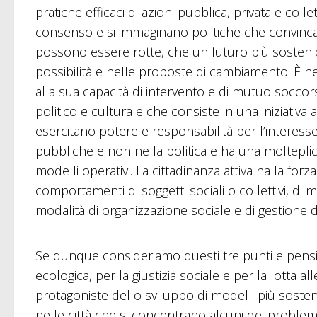
pratiche efficaci di azioni pubblica, privata e coll
consenso e si immaginano politiche che convincan
possono essere rotte, che un futuro più sostenibi
possibilità e nelle proposte di cambiamento. È n
alla sua capacità di intervento e di mutuo soccor
politico e culturale che consiste in una iniziativ
esercitano potere e responsabilità per l’interesse
pubbliche e non nella politica e ha una molteplici
modelli operativi. La cittadinanza attiva ha la forz
comportamenti di soggetti sociali o collettivi, di 
modalità di organizzazione sociale e di gestione de
Se dunque consideriamo questi tre punti e pensia
ecologica, per la giustizia sociale e per la lotta a
protagoniste dello sviluppo di modelli più sosteni
nelle città che si concentrano alcuni dei problemi