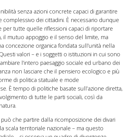
nibilità senza azioni concrete capaci di garantire
e complessivo dei cittadini. È necessario dunque
er tutte quelle riflessioni capaci di riportare
, il mutuo appoggio e il senso del limite, ma
 concezione organica fondata sull’unità nella
uesti valori – e i soggetti o istituzioni in cui sono
cambiare l’intero paesaggio sociale ed urbano dei
anza non lasciare che il pensiero ecologico e più
forme di politica statuale e mode
sse. È tempo di politiche basate sull’azione diretta,
lgimento di tutte le parti sociali, così da
natura.
 può che partire dalla ricomposizione dei divari
la scala territoriale nazionale – ma questo
diale – si osserva un quadro di divergenze