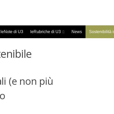
Giornale on-line di studi urbani - ISSN 1973-9702
leNote di U3
leRubriche di U3
News
Sostenibilità 
enibile
li (e non più
ro