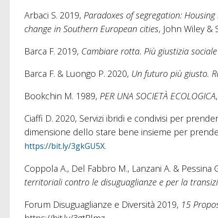
Arbaci S. 2019,
Paradoxes of segregation: Housing 
change in Southern European cities
, John Wiley & 
Barca F. 2019,
Cambiare rotta. Più giustizia sociale p
Barca F. & Luongo P. 2020,
Un futuro più giusto. Ra
Bookchin M. 1989,
PER UNA SOCIETÀ ECOLOGICA
Ciaffi D. 2020, Servizi ibridi e condivisi per prend
dimensione dello stare bene insieme per prender
.
https://bit.ly/3gkGU5X
Coppola A., Del Fabbro M., Lanzani A. & Pessina 
territoriali contro le disuguaglianze e per la transi
Forum Disuguaglianze e Diversità 2019,
15 Propos