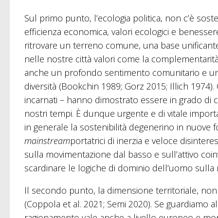
Sul primo punto, l’ecologia politica, non c’è soste
efficienza economica, valori ecologici e benesser
ritrovare un terreno comune, una base unificante p
nelle nostre città valori come la complementarità
anche un profondo sentimento comunitario e una
diversità (Bookchin 1989; Gorz 2015; Illich 1974). Q
incarnati – hanno dimostrato essere in grado di 
nostri tempi. È dunque urgente e di vitale import
in generale la sostenibilità degenerino in nuove 
mainstream
portatrici di inerzia e veloce disintere
sulla movimentazione dal basso e sull’attivo coinvo
scardinare le logiche di dominio dell’uomo sulla 
Il secondo punto, la dimensione territoriale, non
(Coppola et al. 2021; Semi 2020). Se guardiamo al
ragionamento vale anche a livello europeo e mon