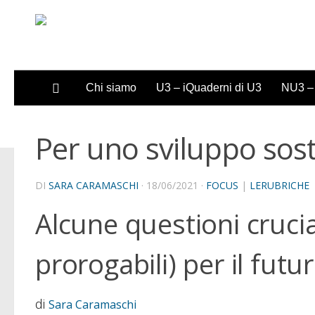
Sotto il contenuto
Chi siamo
U3 – iQuaderni di U3
NU3 – 
Per uno sviluppo sost
DI
SARA CARAMASCHI
·
18/06/2021
·
FOCUS
|
LERUBRICHE
Alcune questioni crucia
prorogabili) per il futu
di
Sara Caramaschi