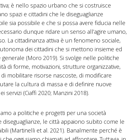
ettiva; è nello spazio urbano che si costruisce
o spazi e cittadini che le diseguaglianze
le sia possibile e che si possa avere fiducia nelle
ecessario dunque ridare un senso all’agire umano,
so. La cittadinanza attiva è un fenomeno sociale,
a autonoma dei cittadini che si mettono insieme ed
 generale (Moro 2019). Si svolge nelle politiche
tà di forme, motivazioni, strutture organizzative,
a di mobilitare risorse nascoste, di modificare
mutare la cultura di massa e di definire nuove
i servizi (Ciaffi 2020; Manzini 2018).
mo a politiche e progetti per una società
lle diseguaglianze, le città appaiono subito come le
bili (Martinelli et al. 2021). Banalmente perché è
 che oggi siamo chiamati ad affrontare. Tuttavia, in