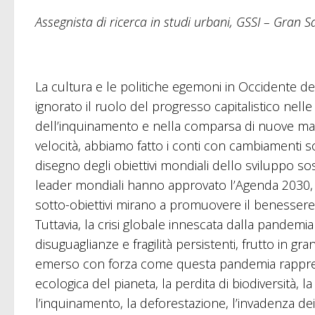
Assegnista di ricerca in studi urbani, GSSI – Gran S
La cultura e le politiche egemoni in Occidente de
ignorato il ruolo del progresso capitalistico nelle
dell’inquinamento e nella comparsa di nuove mal
velocità, abbiamo fatto i conti con cambiamenti so
disegno degli obiettivi mondiali dello sviluppo so
leader mondiali hanno approvato l’Agenda 2030, i c
sotto-obiettivi mirano a promuovere il benesser
Tuttavia, la crisi globale innescata dalla pandemia
disuguaglianze e fragilità persistenti, frutto in g
emerso con forza come questa pandemia rappresenti
ecologica del pianeta, la perdita di biodiversità, la
l’inquinamento, la deforestazione, l’invadenza dei si