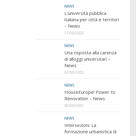
NEWS
L’università pubblica
italiana per città e territori
– News
17/03/2025
NEWS
Una risposta alla carenza
di alloggi universitari –
News
07/03/2025
NEWS
HouseEurope! Power to
Renovation – News
05/03/2025
NEWS
Intersezioni. La
formazione urbanistica di