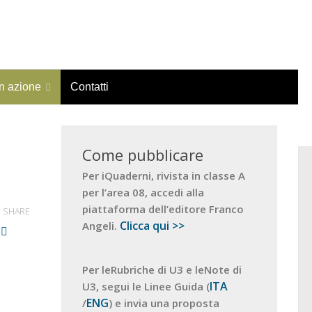
in azione
Contatti
Come pubblicare
Per iQuaderni, rivista in classe A
per l’area 08, accedi alla
piattaforma dell’editore Franco
SHARE
Clicca qui >>
Angeli.
Per leRubriche di U3 e leNote di
ITA
U3, segui le Linee Guida (
ENG
/
) e invia una proposta