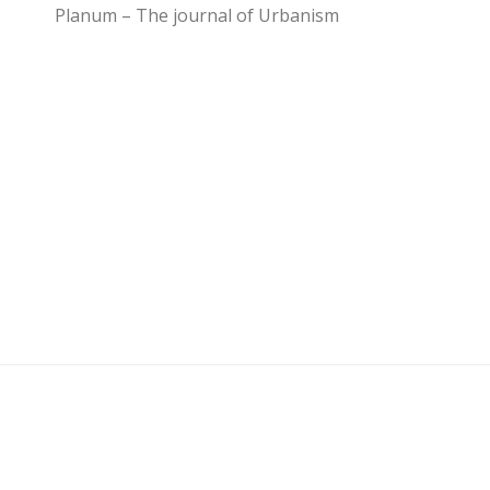
Planum – The journal of Urbanism
U3 - UrbanisticaTre © 2026. Tutti i diritti riservati.
Powered by
- Progettato con il
Go Hueman Pro