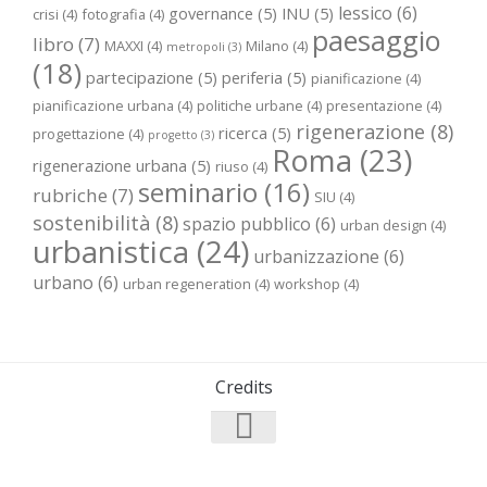
lessico
(6)
governance
(5)
INU
(5)
crisi
(4)
fotografia
(4)
paesaggio
libro
(7)
MAXXI
(4)
Milano
(4)
metropoli
(3)
(18)
partecipazione
(5)
periferia
(5)
pianificazione
(4)
pianificazione urbana
(4)
politiche urbane
(4)
presentazione
(4)
rigenerazione
(8)
ricerca
(5)
progettazione
(4)
progetto
(3)
Roma
(23)
rigenerazione urbana
(5)
riuso
(4)
seminario
(16)
rubriche
(7)
SIU
(4)
sostenibilità
(8)
spazio pubblico
(6)
urban design
(4)
urbanistica
(24)
urbanizzazione
(6)
urbano
(6)
urban regeneration
(4)
workshop
(4)
Credits