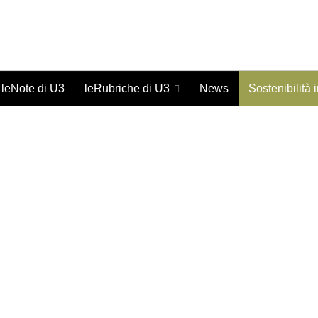
Giornale on-line di studi urbani - ISSN 1973-9702
leNote di U3
leRubriche di U3
News
Sostenibilità 