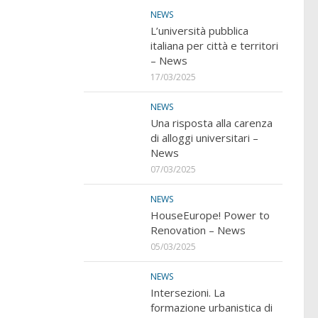
NEWS
L’università pubblica
italiana per città e territori
– News
17/03/2025
NEWS
Una risposta alla carenza
di alloggi universitari –
News
07/03/2025
NEWS
HouseEurope! Power to
Renovation – News
05/03/2025
NEWS
Intersezioni. La
formazione urbanistica di