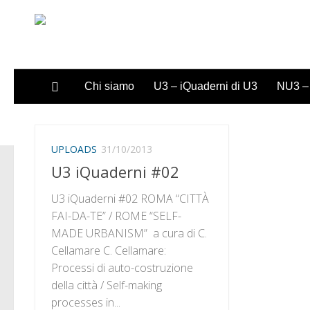
Sotto il contenuto
Chi siamo
U3 – iQuaderni di U3
NU3 – 
UPLOADS
31/10/2013
U3 iQuaderni #02
U3 iQuaderni #02 ROMA “CITTÀ
FAI-DA-TE” / ROME “SELF-
MADE URBANISM” a cura di C.
Cellamare C. Cellamare:
Processi di auto-costruzione
della città / Self-making
processes in...