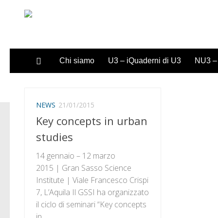
Sotto il contenuto
Chi siamo
U3 – iQuaderni di U3
NU3 – 
NEWS
21/01/2015
Key concepts in urban
studies
14 gennaio – 12 marzo
2015 | Gran Sasso Science
Institute | Viale Francesco Crispi
7, L’Aquila Il GSSI ha organizzato
il ciclo di seminari “Key concepts
in...