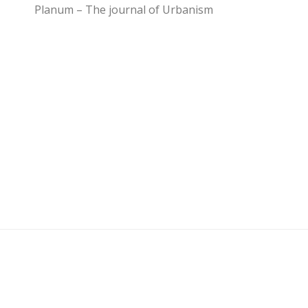
Planum – The journal of Urbanism
U3 - UrbanisticaTre © 2026. Tutti i diritti riservati.
Powered by
- Progettato con il
Go Hueman Pro