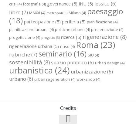
lessico
(6)
governance
(5)
INU
(5)
crisi
(4)
fotografia
(4)
paesaggio
libro
(7)
MAXXI
(4)
Milano
(4)
metropoli
(3)
(18)
partecipazione
(5)
periferia
(5)
pianificazione
(4)
pianificazione urbana
(4)
politiche urbane
(4)
presentazione
(4)
rigenerazione
(8)
ricerca
(5)
progettazione
(4)
progetto
(3)
Roma
(23)
rigenerazione urbana
(5)
riuso
(4)
seminario
(16)
rubriche
(7)
SIU
(4)
sostenibilità
(8)
spazio pubblico
(6)
urban design
(4)
urbanistica
(24)
urbanizzazione
(6)
urbano
(6)
urban regeneration
(4)
workshop
(4)
Credits