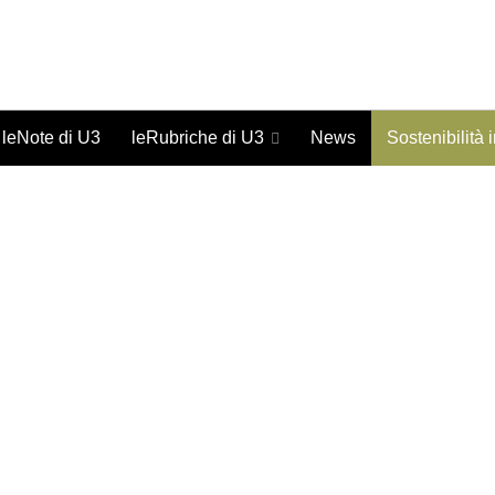
Giornale on-line di studi urbani - ISSN 1973-9702
leNote di U3
leRubriche di U3
News
Sostenibilità 