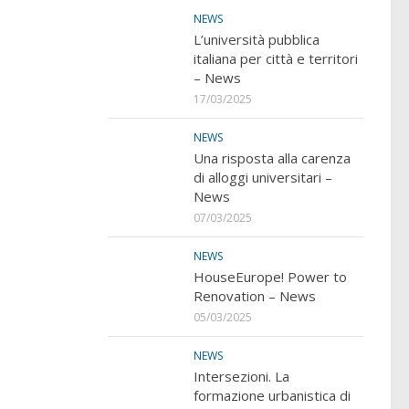
NEWS
L’università pubblica
italiana per città e territori
– News
17/03/2025
NEWS
Una risposta alla carenza
di alloggi universitari –
News
07/03/2025
NEWS
HouseEurope! Power to
Renovation – News
05/03/2025
NEWS
Intersezioni. La
formazione urbanistica di