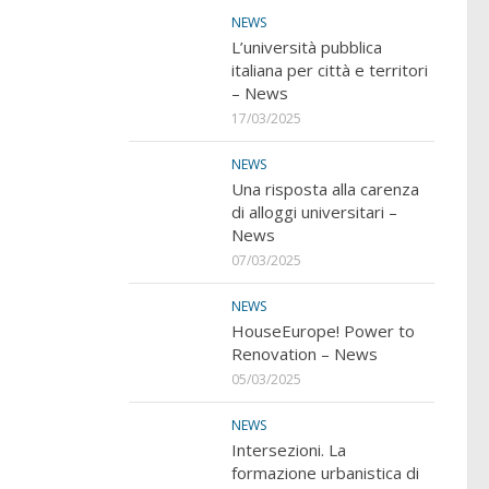
NEWS
L’università pubblica
italiana per città e territori
– News
17/03/2025
NEWS
Una risposta alla carenza
di alloggi universitari –
News
07/03/2025
NEWS
HouseEurope! Power to
Renovation – News
05/03/2025
NEWS
Intersezioni. La
formazione urbanistica di