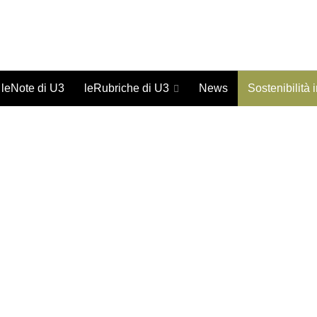
Giornale on-line di studi urbani - ISSN 1973-9702
leNote di U3
leRubriche di U3
News
Sostenibilità 