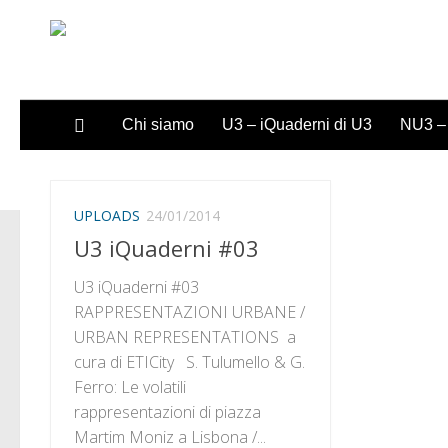
Sotto il contenuto
Chi siamo
U3 – iQuaderni di U3
NU3 – 
UPLOADS
24/01/2014
U3 iQuaderni #03
U3 iQuaderni #03
RAPPRESENTAZIONI URBANE /
URBAN REPRESENTATIONS a
cura di ETICity S. Tulumello & G.
Ferro: Le volatili
rappresentazioni di piazza
Martim Moniz a Lisbona /...