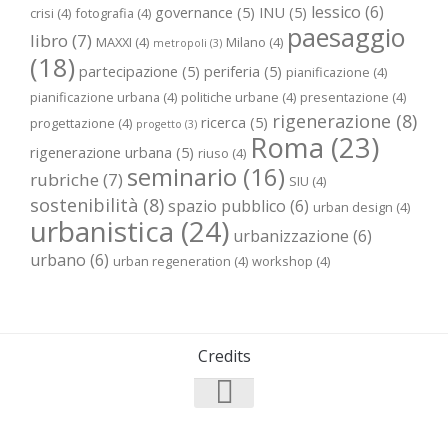
lessico
(6)
governance
(5)
INU
(5)
crisi
(4)
fotografia
(4)
paesaggio
libro
(7)
MAXXI
(4)
Milano
(4)
metropoli
(3)
(18)
partecipazione
(5)
periferia
(5)
pianificazione
(4)
pianificazione urbana
(4)
politiche urbane
(4)
presentazione
(4)
rigenerazione
(8)
ricerca
(5)
progettazione
(4)
progetto
(3)
Roma
(23)
rigenerazione urbana
(5)
riuso
(4)
seminario
(16)
rubriche
(7)
SIU
(4)
sostenibilità
(8)
spazio pubblico
(6)
urban design
(4)
urbanistica
(24)
urbanizzazione
(6)
urbano
(6)
urban regeneration
(4)
workshop
(4)
Credits