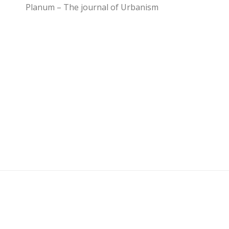
Planum – The journal of Urbanism
U3 - UrbanisticaTre © 2026. Tutti i diritti riservati.
Powered by
- Progettato con il
Go Hueman Pro