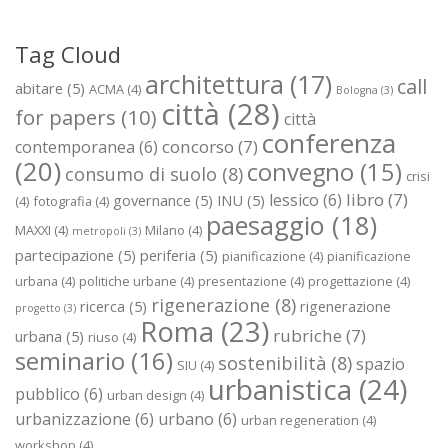
Tag Cloud
architettura
(17)
call
abitare
(5)
ACMA
(4)
Bologna
(3)
città
(28)
for papers
(10)
città
conferenza
concorso
(7)
contemporanea
(6)
(20)
convegno
(15)
consumo di suolo
(8)
crisi
libro
(7)
lessico
(6)
governance
(5)
INU
(5)
(4)
fotografia
(4)
paesaggio
(18)
MAXXI
(4)
Milano
(4)
metropoli
(3)
partecipazione
(5)
periferia
(5)
pianificazione
(4)
pianificazione
urbana
(4)
politiche urbane
(4)
presentazione
(4)
progettazione
(4)
rigenerazione
(8)
ricerca
(5)
rigenerazione
progetto
(3)
Roma
(23)
rubriche
(7)
urbana
(5)
riuso
(4)
seminario
(16)
sostenibilità
(8)
spazio
SIU
(4)
urbanistica
(24)
pubblico
(6)
urban design
(4)
urbanizzazione
(6)
urbano
(6)
urban regeneration
(4)
workshop
(4)