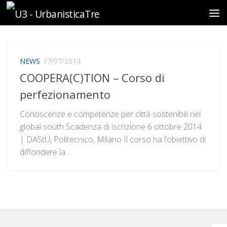
Sotto il contenuto
NEWS
17/07/2014
COOPERA(C)TION – Corso di
perfezionamento
Conoscenze e competenze per città sostenibili nel
global south Scadenza di iscrizione 6 ottobre 2014
| DAStU, Politecnico, Milano Il corso ha l’obiettivo di
diffondere la...