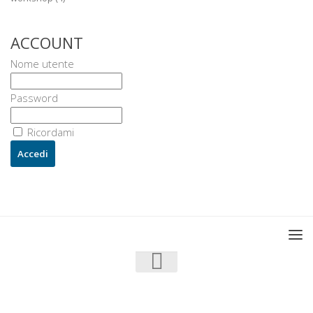
ACCOUNT
Nome utente
Password
Ricordami
U3 - UrbanisticaTre © 2026. Tutti i diritti riservati.