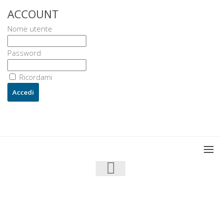
ACCOUNT
Nome utente
Password
Ricordami
U3 - UrbanisticaTre © 2026. Tutti i diritti riservati.
Powered by
- Progettato con il
Go Hueman Pro