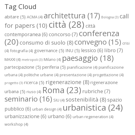
Tag Cloud
architettura
(17)
call
abitare
(5)
ACMA
(4)
Bologna
(3)
città
(28)
for papers
(10)
città
conferenza
concorso
(7)
contemporanea
(6)
(20)
convegno
(15)
consumo di suolo
(8)
crisi
libro
(7)
lessico
(6)
governance
(5)
INU
(5)
(4)
fotografia
(4)
paesaggio
(18)
MAXXI
(4)
Milano
(4)
metropoli
(3)
partecipazione
(5)
periferia
(5)
pianificazione
(4)
pianificazione
urbana
(4)
politiche urbane
(4)
presentazione
(4)
progettazione
(4)
rigenerazione
(8)
ricerca
(5)
rigenerazione
progetto
(3)
Roma
(23)
rubriche
(7)
urbana
(5)
riuso
(4)
seminario
(16)
sostenibilità
(8)
spazio
SIU
(4)
urbanistica
(24)
pubblico
(6)
urban design
(4)
urbanizzazione
(6)
urbano
(6)
urban regeneration
(4)
workshop
(4)