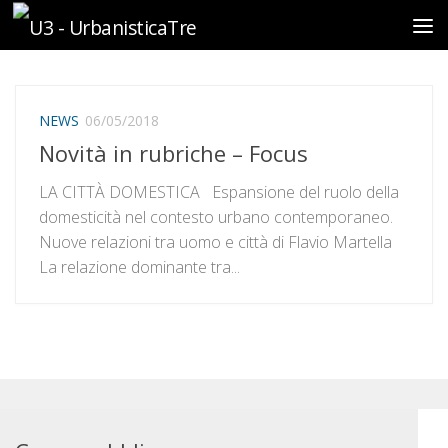
Sotto il contenuto
NEWS
06/05/2018
Novità in rubriche – Focus
LA CITTÀ DOMESTICA Espansione del ruolo della
domesticità nel contesto urbano contemporaneo.
Nuove relazioni tra uomo e città di Flavio Martella
La relazione dominante tra...