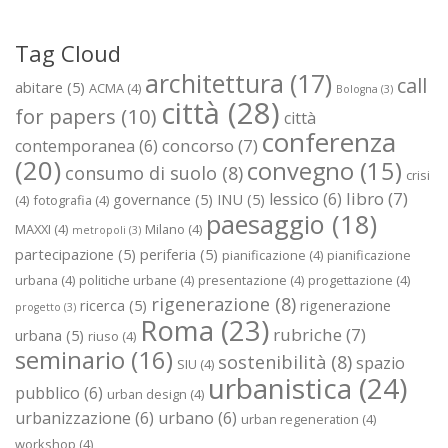
Tag Cloud
architettura
(17)
call
abitare
(5)
ACMA
(4)
Bologna
(3)
città
(28)
for papers
(10)
città
conferenza
concorso
(7)
contemporanea
(6)
(20)
convegno
(15)
consumo di suolo
(8)
crisi
libro
(7)
lessico
(6)
governance
(5)
INU
(5)
(4)
fotografia
(4)
paesaggio
(18)
MAXXI
(4)
Milano
(4)
metropoli
(3)
partecipazione
(5)
periferia
(5)
pianificazione
(4)
pianificazione
urbana
(4)
politiche urbane
(4)
presentazione
(4)
progettazione
(4)
rigenerazione
(8)
ricerca
(5)
rigenerazione
progetto
(3)
Roma
(23)
rubriche
(7)
urbana
(5)
riuso
(4)
seminario
(16)
sostenibilità
(8)
spazio
SIU
(4)
urbanistica
(24)
pubblico
(6)
urban design
(4)
urbanizzazione
(6)
urbano
(6)
urban regeneration
(4)
workshop
(4)