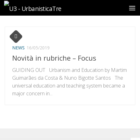
Sotto il contenuto
NEWS
16/05/2019
Novità in rubriche – Focus
GUIDING OUT Urbanism and Education by Martim
Guimarães da Costa & Nuno Bigotte Santos The
universal education and teaching system became a
major concern in...