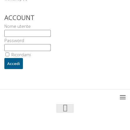
ACCOUNT
Nome utente
Password
Ricordami
U3 - UrbanisticaTre © 2026. Tutti i diritti riservati.