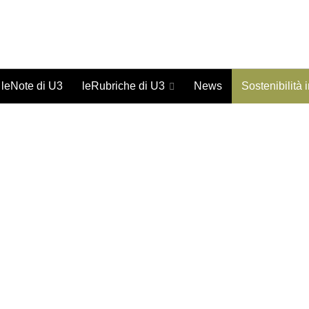
Giornale on-line di studi urbani - ISSN 1973-9702
leNote di U3
leRubriche di U3
News
Sostenibilità 