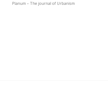
Planum – The journal of Urbanism
U3 - UrbanisticaTre © 2026. Tutti i diritti riservati.
Powered by
- Progettato con il
Go Hueman Pro