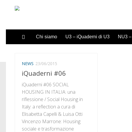
Sotto il contenuto
Chi siamo
U3 – iQuaderni di U3
NU3 – 
NEWS
23/06/2015
iQuaderni #06
iQuaderni #06 SOCIAL
HOUSING IN ITALIA: una
riflessione / Social Housing in
Italy: a reflection a cura di
Elisabetta Capelli & Luisa Otti
Vincenzo Marrone: Housing
sociale e trasformazione