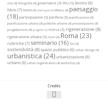
lessico
(6)
governance
(5)
INU
(5)
crisi
(4)
fotografia
(4)
paesaggio
libro
(7)
MAXXI
(4)
Milano
(4)
metropoli
(3)
(18)
partecipazione
(5)
periferia
(5)
pianificazione
(4)
pianificazione urbana
(4)
politiche urbane
(4)
presentazione
(4)
rigenerazione
(8)
ricerca
(5)
progettazione
(4)
progetto
(3)
Roma
(23)
rigenerazione urbana
(5)
riuso
(4)
seminario
(16)
rubriche
(7)
SIU
(4)
sostenibilità
(8)
spazio pubblico
(6)
urban design
(4)
urbanistica
(24)
urbanizzazione
(6)
urbano
(6)
urban regeneration
(4)
workshop
(4)
Credits