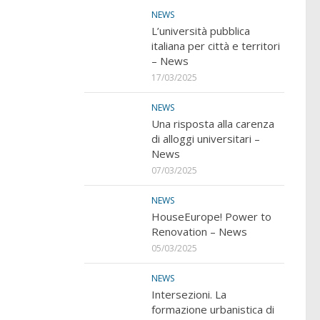
NEWS
L’università pubblica
italiana per città e territori
– News
17/03/2025
NEWS
Una risposta alla carenza
di alloggi universitari –
News
07/03/2025
NEWS
HouseEurope! Power to
Renovation – News
05/03/2025
NEWS
Intersezioni. La
formazione urbanistica di