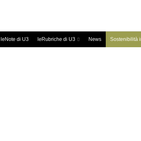
Giornale on-line di studi urbani - ISSN 1973-9702
leNote di U3
leRubriche di U3
News
Sostenibilità 