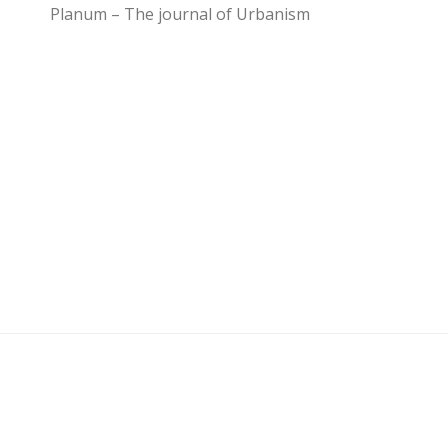
Planum – The journal of Urbanism
U3 - UrbanisticaTre © 2026. Tutti i diritti riservati.
Powered by
- Progettato con il
Go Hueman Pro