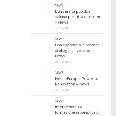
NEWS
L’università pubblica
italiana per città e territori
– News
17/03/2025
NEWS
Una risposta alla carenza
di alloggi universitari –
News
07/03/2025
NEWS
HouseEurope! Power to
Renovation – News
05/03/2025
NEWS
Intersezioni. La
formazione urbanistica di