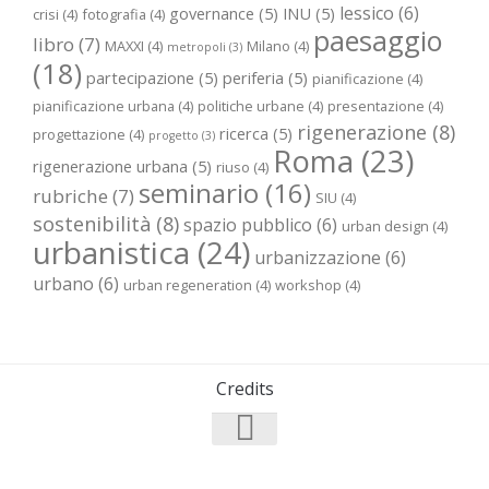
lessico
(6)
governance
(5)
INU
(5)
crisi
(4)
fotografia
(4)
paesaggio
libro
(7)
MAXXI
(4)
Milano
(4)
metropoli
(3)
(18)
partecipazione
(5)
periferia
(5)
pianificazione
(4)
pianificazione urbana
(4)
politiche urbane
(4)
presentazione
(4)
rigenerazione
(8)
ricerca
(5)
progettazione
(4)
progetto
(3)
Roma
(23)
rigenerazione urbana
(5)
riuso
(4)
seminario
(16)
rubriche
(7)
SIU
(4)
sostenibilità
(8)
spazio pubblico
(6)
urban design
(4)
urbanistica
(24)
urbanizzazione
(6)
urbano
(6)
urban regeneration
(4)
workshop
(4)
Credits