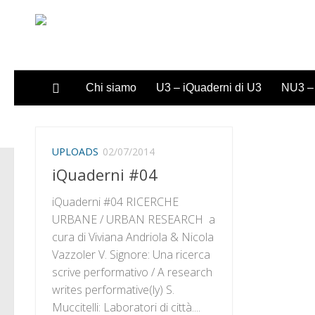
Sotto il contenuto
Chi siamo
U3 – iQuaderni di U3
NU3 – 
UPLOADS
02/07/2014
iQuaderni #04
iQuaderni #04 RICERCHE
URBANE / URBAN RESEARCH a
cura di Viviana Andriola & Nicola
Vazzoler V. Signore: Una ricerca
scrive performativo / A research
writes performative(ly) S.
Muccitelli: Laboratori di città....