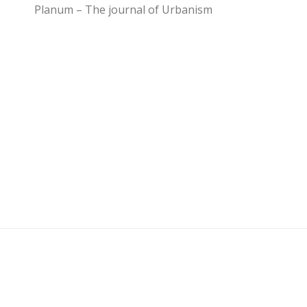
Planum – The journal of Urbanism
U3 - UrbanisticaTre © 2026. Tutti i diritti riservati.
Powered by
- Progettato con il
Go Hueman Pro