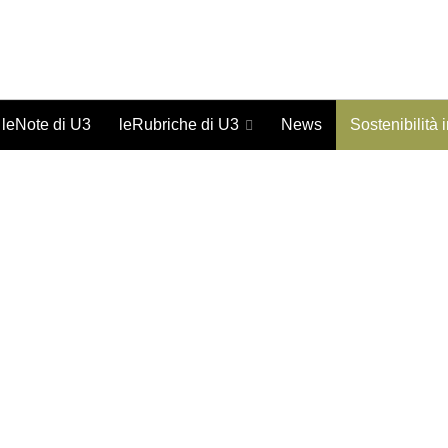
Giornale on-line di studi urbani - ISSN 1973-9702
leNote di U3
leRubriche di U3
News
Sostenibilità 