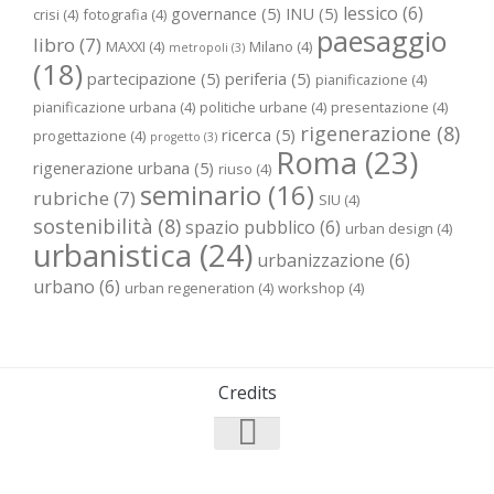
lessico
(6)
governance
(5)
INU
(5)
crisi
(4)
fotografia
(4)
paesaggio
libro
(7)
MAXXI
(4)
Milano
(4)
metropoli
(3)
(18)
partecipazione
(5)
periferia
(5)
pianificazione
(4)
pianificazione urbana
(4)
politiche urbane
(4)
presentazione
(4)
rigenerazione
(8)
ricerca
(5)
progettazione
(4)
progetto
(3)
Roma
(23)
rigenerazione urbana
(5)
riuso
(4)
seminario
(16)
rubriche
(7)
SIU
(4)
sostenibilità
(8)
spazio pubblico
(6)
urban design
(4)
urbanistica
(24)
urbanizzazione
(6)
urbano
(6)
urban regeneration
(4)
workshop
(4)
Credits