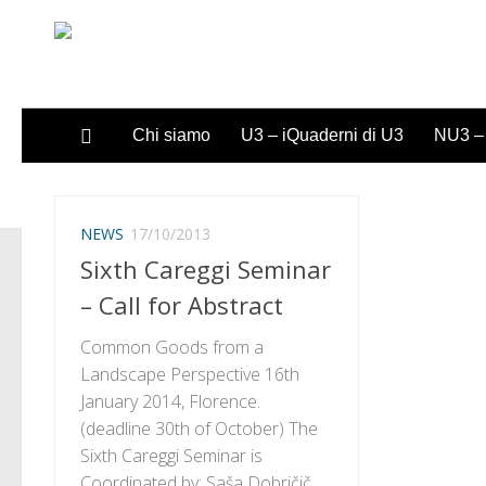
Sotto il contenuto
Chi siamo
U3 – iQuaderni di U3
NU3 – 
NEWS
17/10/2013
Sixth Careggi Seminar
– Call for Abstract
Common Goods from a
Landscape Perspective 16th
January 2014, Florence.
(deadline 30th of October) The
Sixth Careggi Seminar is
Coordinated by: Saša Dobričič,