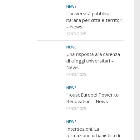
NEWS
L’università pubblica
italiana per città e territori
– News
17/03/2025
NEWS
Una risposta alla carenza
di alloggi universitari –
News
07/03/2025
NEWS
HouseEurope! Power to
Renovation – News
05/03/2025
NEWS
Intersezioni. La
formazione urbanistica di