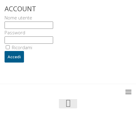
ACCOUNT
Nome utente
Password
Ricordami
U3 - UrbanisticaTre © 2026. Tutti i diritti riservati.
Powered by
- Progettato con il
Go Hueman Pro