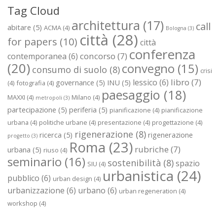
Tag Cloud
architettura
(17)
call
abitare
(5)
ACMA
(4)
Bologna
(3)
città
(28)
for papers
(10)
città
conferenza
concorso
(7)
contemporanea
(6)
(20)
convegno
(15)
consumo di suolo
(8)
crisi
libro
(7)
lessico
(6)
governance
(5)
INU
(5)
(4)
fotografia
(4)
paesaggio
(18)
MAXXI
(4)
Milano
(4)
metropoli
(3)
partecipazione
(5)
periferia
(5)
pianificazione
(4)
pianificazione
urbana
(4)
politiche urbane
(4)
presentazione
(4)
progettazione
(4)
rigenerazione
(8)
ricerca
(5)
rigenerazione
progetto
(3)
Roma
(23)
rubriche
(7)
urbana
(5)
riuso
(4)
seminario
(16)
sostenibilità
(8)
spazio
SIU
(4)
urbanistica
(24)
pubblico
(6)
urban design
(4)
urbanizzazione
(6)
urbano
(6)
urban regeneration
(4)
workshop
(4)