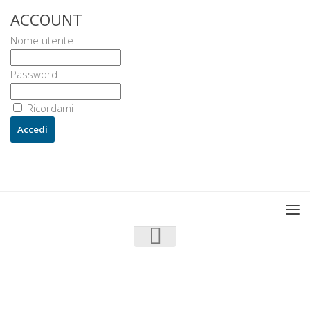
ACCOUNT
Nome utente
Password
Ricordami
U3 - UrbanisticaTre © 2026. Tutti i diritti riservati.
Powered by
- Progettato con il
Go Hueman Pro