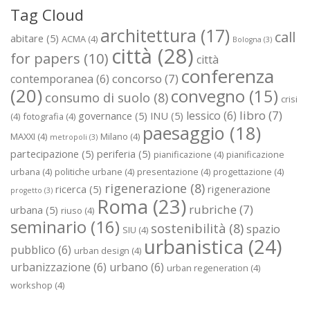
Tag Cloud
architettura
(17)
call
abitare
(5)
ACMA
(4)
Bologna
(3)
città
(28)
for papers
(10)
città
conferenza
concorso
(7)
contemporanea
(6)
(20)
convegno
(15)
consumo di suolo
(8)
crisi
libro
(7)
lessico
(6)
governance
(5)
INU
(5)
(4)
fotografia
(4)
paesaggio
(18)
MAXXI
(4)
Milano
(4)
metropoli
(3)
partecipazione
(5)
periferia
(5)
pianificazione
(4)
pianificazione
urbana
(4)
politiche urbane
(4)
presentazione
(4)
progettazione
(4)
rigenerazione
(8)
ricerca
(5)
rigenerazione
progetto
(3)
Roma
(23)
rubriche
(7)
urbana
(5)
riuso
(4)
seminario
(16)
sostenibilità
(8)
spazio
SIU
(4)
urbanistica
(24)
pubblico
(6)
urban design
(4)
urbanizzazione
(6)
urbano
(6)
urban regeneration
(4)
workshop
(4)