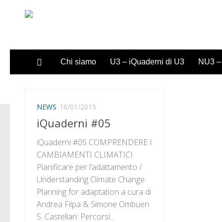
Sotto il contenuto
Chi siamo
U3 – iQuaderni di U3
NU3 – 
NEWS
16/01/2015
iQuaderni #05
iQuaderni #05 COMPRENDERE I
CAMBIAMENTI CLIMATICI.
Pianificare per l’adattamento /
Understanding Climate Change.
Planning for adaptation a cura di
Andrea Filpa & Simone Ombuen
S. Castellari: Percorsi...