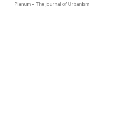
Planum – The journal of Urbanism
U3 - UrbanisticaTre © 2026. Tutti i diritti riservati.
Powered by
- Progettato con il
Go Hueman Pro