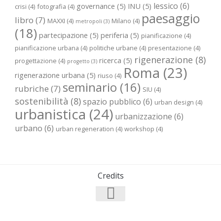
lessico
(6)
governance
(5)
INU
(5)
crisi
(4)
fotografia
(4)
paesaggio
libro
(7)
MAXXI
(4)
Milano
(4)
metropoli
(3)
(18)
partecipazione
(5)
periferia
(5)
pianificazione
(4)
pianificazione urbana
(4)
politiche urbane
(4)
presentazione
(4)
rigenerazione
(8)
ricerca
(5)
progettazione
(4)
progetto
(3)
Roma
(23)
rigenerazione urbana
(5)
riuso
(4)
seminario
(16)
rubriche
(7)
SIU
(4)
sostenibilità
(8)
spazio pubblico
(6)
urban design
(4)
urbanistica
(24)
urbanizzazione
(6)
urbano
(6)
urban regeneration
(4)
workshop
(4)
Credits