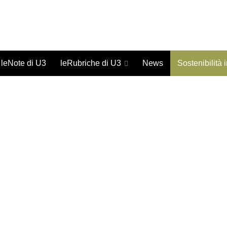
Giornale on-line di studi urbani - ISSN 1973-9702
leNote di U3
leRubriche di U3
News
Sostenibilità 