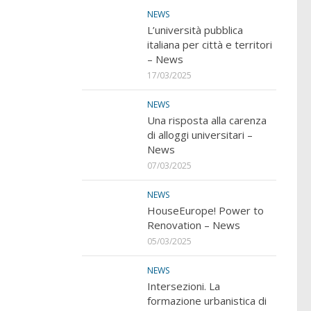
NEWS
L’università pubblica
italiana per città e territori
– News
17/03/2025
NEWS
Una risposta alla carenza
di alloggi universitari –
News
07/03/2025
NEWS
HouseEurope! Power to
Renovation – News
05/03/2025
NEWS
Intersezioni. La
formazione urbanistica di