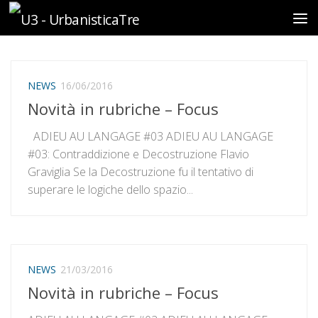
Sotto il contenuto
NEWS
16/06/2016
Novità in rubriche – Focus
ADIEU AU LANGAGE #03 ADIEU AU LANGAGE
#03: Contraddizione e Decostruzione Flavio
Graviglia Se la Decostruzione fu il tentativo di
superare le logiche dello spazio...
NEWS
21/03/2016
Novità in rubriche – Focus