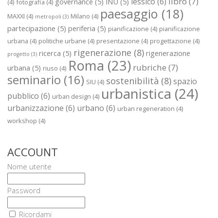
libro
(7)
lessico
(6)
governance
(5)
INU
(5)
(4)
fotografia
(4)
paesaggio
(18)
MAXXI
(4)
Milano
(4)
metropoli
(3)
partecipazione
(5)
periferia
(5)
pianificazione
(4)
pianificazione
urbana
(4)
politiche urbane
(4)
presentazione
(4)
progettazione
(4)
rigenerazione
(8)
ricerca
(5)
rigenerazione
progetto
(3)
Roma
(23)
rubriche
(7)
urbana
(5)
riuso
(4)
seminario
(16)
sostenibilità
(8)
spazio
SIU
(4)
urbanistica
(24)
pubblico
(6)
urban design
(4)
urbanizzazione
(6)
urbano
(6)
urban regeneration
(4)
workshop
(4)
ACCOUNT
Nome utente
Password
Ricordami