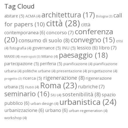
Tag Cloud
architettura
(17)
call
abitare
(5)
ACMA
(4)
Bologna
(3)
città
(28)
for papers
(10)
città
conferenza
concorso
(7)
contemporanea
(6)
(20)
convegno
(15)
consumo di suolo
(8)
crisi
libro
(7)
lessico
(6)
governance
(5)
INU
(5)
(4)
fotografia
(4)
paesaggio
(18)
MAXXI
(4)
Milano
(4)
metropoli
(3)
partecipazione
(5)
periferia
(5)
pianificazione
(4)
pianificazione
urbana
(4)
politiche urbane
(4)
presentazione
(4)
progettazione
(4)
rigenerazione
(8)
ricerca
(5)
rigenerazione
progetto
(3)
Roma
(23)
rubriche
(7)
urbana
(5)
riuso
(4)
seminario
(16)
sostenibilità
(8)
spazio
SIU
(4)
urbanistica
(24)
pubblico
(6)
urban design
(4)
urbanizzazione
(6)
urbano
(6)
urban regeneration
(4)
workshop
(4)