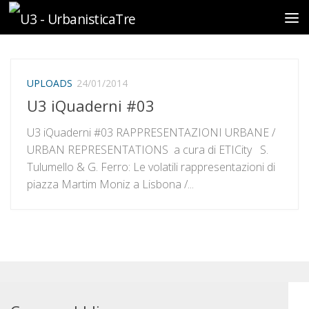
Sotto il contenuto
UPLOADS
24/01/2014
U3 iQuaderni #03
U3 iQuaderni #03 RAPPRESENTAZIONI URBANE /
URBAN REPRESENTATIONS a cura di ETICity S.
Tulumello & G. Ferro: Le volatili rappresentazioni di
piazza Martim Moniz a Lisbona /...