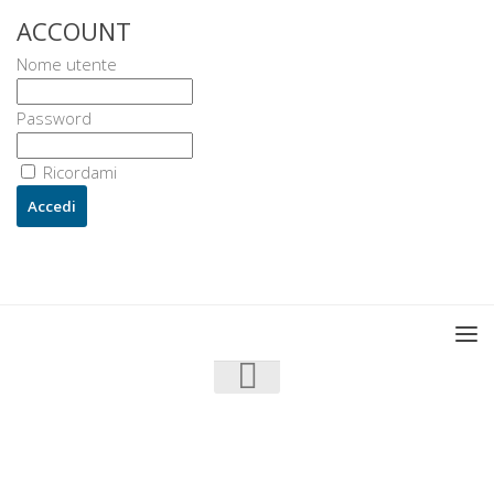
ACCOUNT
Nome utente
Password
Ricordami
U3 - UrbanisticaTre © 2026. Tutti i diritti riservati.
Powered by
- Progettato con il
Go Hueman Pro