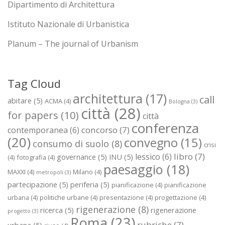
Dipartimento di Architettura
Istituto Nazionale di Urbanistica
Planum – The journal of Urbanism
Tag Cloud
architettura
(17)
call
abitare
(5)
ACMA
(4)
Bologna
(3)
città
(28)
for papers
(10)
città
conferenza
concorso
(7)
contemporanea
(6)
(20)
convegno
(15)
consumo di suolo
(8)
crisi
libro
(7)
lessico
(6)
governance
(5)
INU
(5)
(4)
fotografia
(4)
paesaggio
(18)
MAXXI
(4)
Milano
(4)
metropoli
(3)
partecipazione
(5)
periferia
(5)
pianificazione
(4)
pianificazione
urbana
(4)
politiche urbane
(4)
presentazione
(4)
progettazione
(4)
rigenerazione
(8)
ricerca
(5)
rigenerazione
progetto
(3)
Roma
(23)
rubriche
(7)