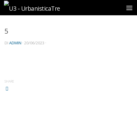
Sotto il contenuto
5
DI
ADMIN
·
20/06/2023
·
SHARE