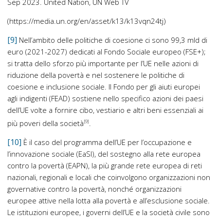
Sep 2023. United Nation, UN Web TV
(https://media.un.org/en/asset/k13/k13vqn24tj)
[9]
Nell’ambito delle politiche di coesione ci sono 99,3 mld di
euro (2021-2027) dedicati al Fondo Sociale europeo (FSE+);
si tratta dello sforzo più importante per l’UE nelle azioni di
riduzione della povertà e nel sostenere le politiche di
coesione e inclusione sociale. Il Fondo per gli aiuti europei
agli indigenti (FEAD) sostiene nello specifico azioni dei paesi
dell’UE volte a fornire cibo, vestiario e altri beni essenziali ai
più poveri della società
[9]
.
[10]
È il caso del programma dell’UE per l’occupazione e
l’innovazione sociale (EaSI), del sostegno alla rete europea
contro la povertà (EAPN), la più grande rete europea di reti
nazionali, regionali e locali che coinvolgono organizzazioni non
governative contro la povertà, nonché organizzazioni
europee attive nella lotta alla povertà e all’esclusione sociale.
Le istituzioni europee, i governi dell’UE e la società civile sono