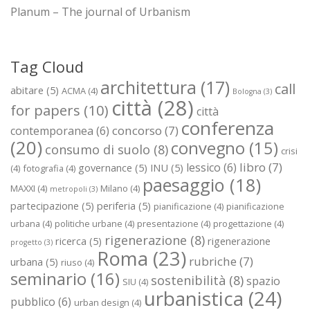
Planum – The journal of Urbanism
Tag Cloud
architettura
(17)
call
abitare
(5)
ACMA
(4)
Bologna
(3)
città
(28)
for papers
(10)
città
conferenza
concorso
(7)
contemporanea
(6)
(20)
convegno
(15)
consumo di suolo
(8)
crisi
libro
(7)
lessico
(6)
governance
(5)
INU
(5)
(4)
fotografia
(4)
paesaggio
(18)
MAXXI
(4)
Milano
(4)
metropoli
(3)
partecipazione
(5)
periferia
(5)
pianificazione
(4)
pianificazione
urbana
(4)
politiche urbane
(4)
presentazione
(4)
progettazione
(4)
rigenerazione
(8)
ricerca
(5)
rigenerazione
progetto
(3)
Roma
(23)
rubriche
(7)
urbana
(5)
riuso
(4)
seminario
(16)
sostenibilità
(8)
spazio
SIU
(4)
urbanistica
(24)
pubblico
(6)
urban design
(4)