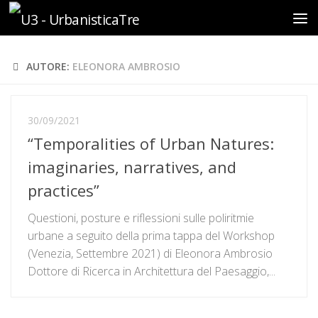
Sotto il contenuto
AUTORE:
ELEONORA AMBROSIO
30/09/2021
“Temporalities of Urban Natures:
imaginaries, narratives, and
practices”
Questioni, posture e riflessioni sulle poliritmie
urbane a seguito della prima tappa del Workshop
(Venezia, Settembre 2021) di Eleonora Ambrosio
Dottore di Ricerca in Architettura del Paesaggio,...