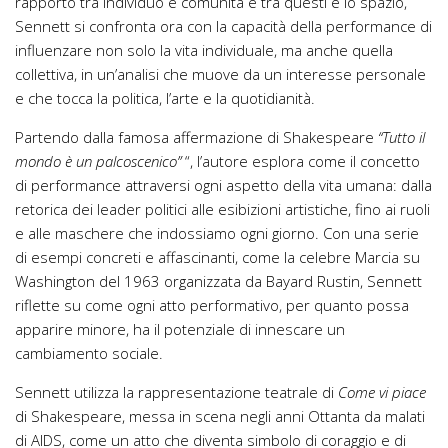
rapporto tra individuo e comunità e tra questi e lo spazio,
Sennett si confronta ora con la capacità della performance di
influenzare non solo la vita individuale, ma anche quella
collettiva, in un’analisi che muove da un interesse personale
e che tocca la politica, l’arte e la quotidianità.
Partendo dalla famosa affermazione di Shakespeare
“Tutto il
mondo è un palcoscenico”
“, l’autore esplora come il concetto
di performance attraversi ogni aspetto della vita umana: dalla
retorica dei leader politici alle esibizioni artistiche, fino ai ruoli
e alle maschere che indossiamo ogni giorno. Con una serie
di esempi concreti e affascinanti, come la celebre Marcia su
Washington del 1963 organizzata da Bayard Rustin, Sennett
riflette su come ogni atto performativo, per quanto possa
apparire minore, ha il potenziale di innescare un
cambiamento sociale.
Sennett utilizza la rappresentazione teatrale di
Come vi piace
di Shakespeare, messa in scena negli anni Ottanta da malati
di AIDS, come un atto che diventa simbolo di coraggio e di