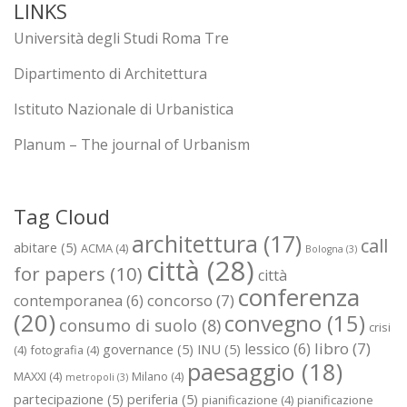
LINKS
Università degli Studi Roma Tre
Dipartimento di Architettura
Istituto Nazionale di Urbanistica
Planum – The journal of Urbanism
Tag Cloud
architettura
(17)
call
abitare
(5)
ACMA
(4)
Bologna
(3)
città
(28)
for papers
(10)
città
conferenza
concorso
(7)
contemporanea
(6)
(20)
convegno
(15)
consumo di suolo
(8)
crisi
libro
(7)
lessico
(6)
governance
(5)
INU
(5)
(4)
fotografia
(4)
paesaggio
(18)
MAXXI
(4)
Milano
(4)
metropoli
(3)
partecipazione
(5)
periferia
(5)
pianificazione
(4)
pianificazione