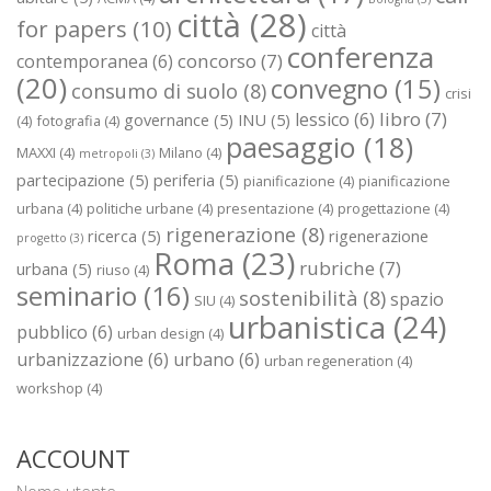
città
(28)
for papers
(10)
città
conferenza
concorso
(7)
contemporanea
(6)
(20)
convegno
(15)
consumo di suolo
(8)
crisi
libro
(7)
lessico
(6)
governance
(5)
INU
(5)
(4)
fotografia
(4)
paesaggio
(18)
MAXXI
(4)
Milano
(4)
metropoli
(3)
partecipazione
(5)
periferia
(5)
pianificazione
(4)
pianificazione
urbana
(4)
politiche urbane
(4)
presentazione
(4)
progettazione
(4)
rigenerazione
(8)
ricerca
(5)
rigenerazione
progetto
(3)
Roma
(23)
rubriche
(7)
urbana
(5)
riuso
(4)
seminario
(16)
sostenibilità
(8)
spazio
SIU
(4)
urbanistica
(24)
pubblico
(6)
urban design
(4)
urbanizzazione
(6)
urbano
(6)
urban regeneration
(4)
workshop
(4)
ACCOUNT