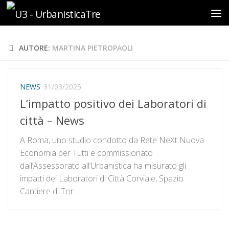
Sotto il contenuto
AUTORE:
MARTINA PIETROPAOLI
NEWS
31/03/2025
L’impatto positivo dei Laboratori di
città – News
A Roma, uno studio condotto da Rete NeXt Nuova
Economia per Tutti e commissionato
dall’Assessorato all’Urbanistica ha misurato gli
impatti dei Laboratori di Città Corviale, Spazio
Cantiere di Tor...