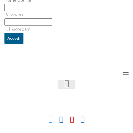
Nome utente
Password
Ricordami
U3 - UrbanisticaTre © 2026. Tutti i diritti riservati.
Powered by
- Progettato con il
Go Hueman Pro