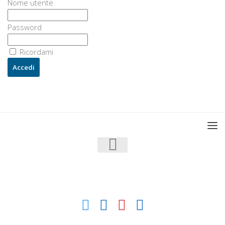
Nome utente
Password
Ricordami
U3 - UrbanisticaTre © 2026. Tutti i diritti riservati.
Powered by
- Progettato con il
Go Hueman Pro