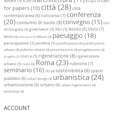
call
abitare
(5)
ACMA
(4)
Bologna
(3)
città
(28)
for papers
(10)
città
conferenza
concorso
(7)
contemporanea
(6)
(20)
convegno
(15)
consumo di suolo
(8)
crisi
libro
(7)
lessico
(6)
governance
(5)
INU
(5)
(4)
fotografia
(4)
paesaggio
(18)
MAXXI
(4)
Milano
(4)
metropoli
(3)
partecipazione
(5)
periferia
(5)
pianificazione
(4)
pianificazione
urbana
(4)
politiche urbane
(4)
presentazione
(4)
progettazione
(4)
rigenerazione
(8)
ricerca
(5)
rigenerazione
progetto
(3)
Roma
(23)
rubriche
(7)
urbana
(5)
riuso
(4)
seminario
(16)
sostenibilità
(8)
spazio
SIU
(4)
urbanistica
(24)
pubblico
(6)
urban design
(4)
urbanizzazione
(6)
urbano
(6)
urban regeneration
(4)
workshop
(4)
ACCOUNT