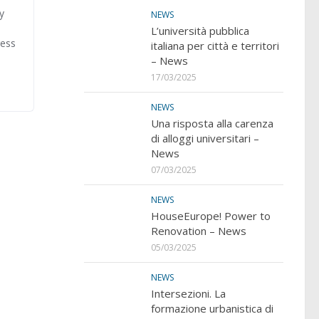
y
NEWS
L’università pubblica
ress
italiana per città e territori
– News
17/03/2025
NEWS
Una risposta alla carenza
di alloggi universitari –
News
07/03/2025
NEWS
HouseEurope! Power to
Renovation – News
05/03/2025
NEWS
Intersezioni. La
formazione urbanistica di