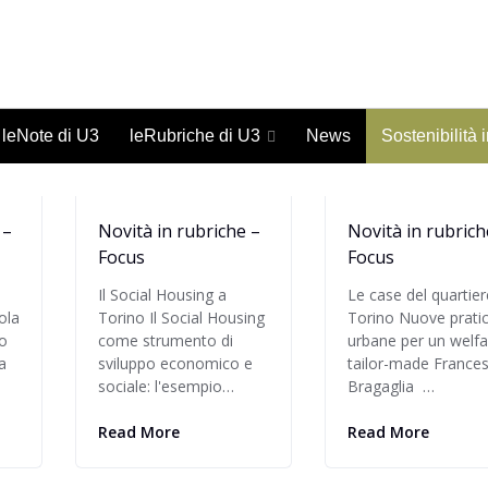
Giornale on-line di studi urbani - ISSN 1973-9702
leNote di U3
leRubriche di U3
News
Sostenibilità 
 –
Novità in rubriche –
Novità in rubrich
Focus
Focus
Il Social Housing a
Le case del quartier
ola
Torino Il Social Housing
Torino Nuove prati
o
come strumento di
urbane per un welfa
a
sviluppo economico e
tailor-made France
sociale: l'esempio…
Bragaglia …
Read More
Read More