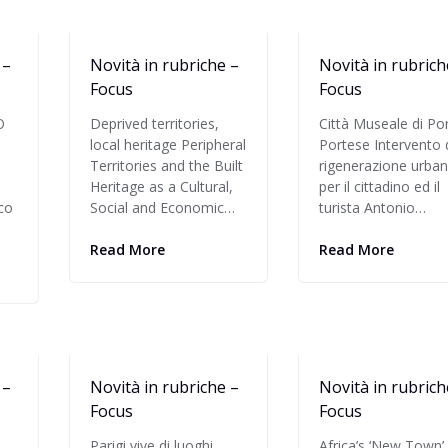
 –
Novità in rubriche –
Novità in rubrich
Focus
Focus
O
Deprived territories,
Città Museale di Po
local heritage Peripheral
Portese Intervento 
Territories and the Built
rigenerazione urba
Heritage as a Cultural,
per il cittadino ed il
ico
Social and Economic…
turista Antonio…
Read More
Read More
 –
Novità in rubriche –
Novità in rubrich
Focus
Focus
Parigi vive di luoghi
Africa’s ‘New Town’