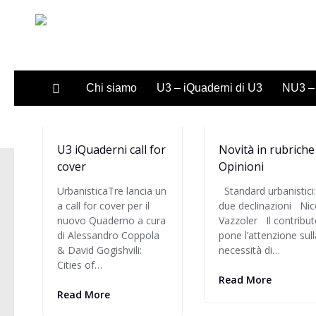
Sotto il contenuto
Chi siamo
U3 – iQuaderni di U3
NU3 – 
U3 iQuaderni call for
Novità in rubriche
cover
Opinioni
UrbanisticaTre lancia un
Standard urbanistici:
a call for cover per il
due declinazioni Nic
nuovo Quaderno a cura
Vazzoler Il contribut
di Alessandro Coppola
pone l’attenzione sull
& David Gogishvili:
necessità di…
Cities of…
Read More
Read More