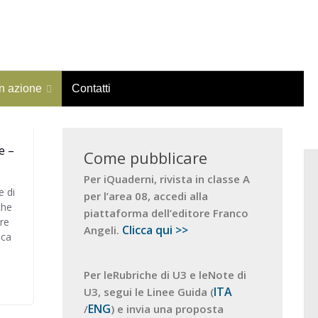
in azione
Contatti
e –
Come pubblicare
Per iQuaderni, rivista in classe A
e di
per l’area 08, accedi alla
che
piattaforma dell’editore Franco
re
Clicca qui >>
Angeli.
sca
Per leRubriche di U3 e leNote di
ITA
U3, segui le Linee Guida (
ENG
/
) e invia una proposta