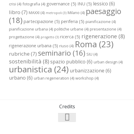
lessico
(6)
governance
(5)
INU
(5)
crisi
(4)
fotografia
(4)
paesaggio
libro
(7)
MAXXI
(4)
Milano
(4)
metropoli
(3)
(18)
partecipazione
(5)
periferia
(5)
pianificazione
(4)
pianificazione urbana
(4)
politiche urbane
(4)
presentazione
(4)
rigenerazione
(8)
ricerca
(5)
progettazione
(4)
progetto
(3)
Roma
(23)
rigenerazione urbana
(5)
riuso
(4)
seminario
(16)
rubriche
(7)
SIU
(4)
sostenibilità
(8)
spazio pubblico
(6)
urban design
(4)
urbanistica
(24)
urbanizzazione
(6)
urbano
(6)
urban regeneration
(4)
workshop
(4)
Credits