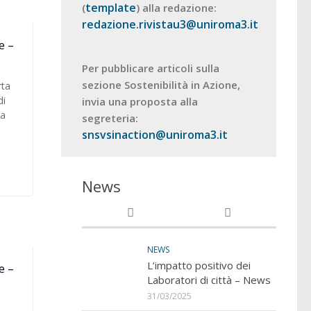
template
(
) alla redazione:
redazione.rivistau3@uniroma3.it
e –
Per pubblicare articoli sulla
sezione Sostenibilità in Azione,
rta
di
invia una proposta alla
na
segreteria:
snsvsinaction@uniroma3.it
News
NEWS
L’impatto positivo dei
e –
Laboratori di città – News
31/03/2025