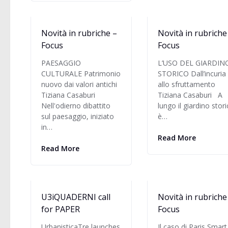
Novità in rubriche –
Novità in rubriche
Focus
Focus
PAESAGGIO
L’USO DEL GIARDIN
CULTURALE Patrimonio
STORICO Dall’incuria
nuovo dai valori antichi
allo sfruttamento
Tiziana Casaburi
Tiziana Casaburi A
Nell'odierno dibattito
lungo il giardino stor
sul paesaggio, iniziato
è…
in…
Read More
Read More
U3iQUADERNI call
Novità in rubriche
for PAPER
Focus
UrbanisticaTre launches
Il caso di Paris Smart