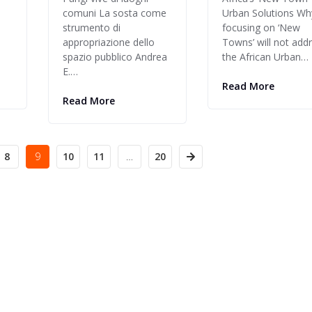
comuni La sosta come
Urban Solutions Wh
strumento di
focusing on ‘New
appropriazione dello
Towns’ will not add
spazio pubblico Andrea
the African Urban…
E.…
Read More
Read More
8
9
10
11
…
20