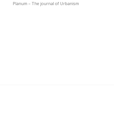
Planum – The journal of Urbanism
U3 - UrbanisticaTre © 2026. Tutti i diritti riservati.
Powered by
- Progettato con il
Go Hueman Pro