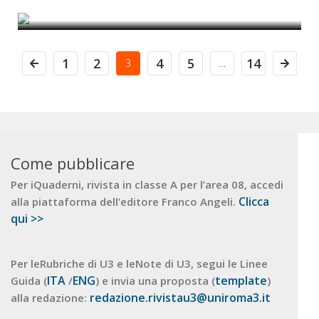
di Giuseppe Ferrarella
1
2
4
5
14
3
…
Come pubblicare
Per iQuaderni, rivista in classe A per l’area 08, accedi
Clicca
alla piattaforma dell’editore Franco Angeli.
qui >>
Per leRubriche di U3 e leNote di U3, segui le Linee
ITA
ENG
template
Guida (
/
) e invia una proposta (
)
redazione.rivistau3@uniroma3.it
alla redazione: