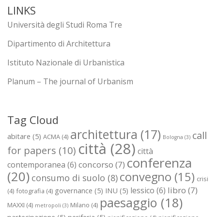
LINKS
Università degli Studi Roma Tre
Dipartimento di Architettura
Istituto Nazionale di Urbanistica
Planum – The journal of Urbanism
Tag Cloud
architettura
(17)
call
abitare
(5)
ACMA
(4)
Bologna
(3)
città
(28)
for papers
(10)
città
conferenza
concorso
(7)
contemporanea
(6)
(20)
convegno
(15)
consumo di suolo
(8)
crisi
libro
(7)
lessico
(6)
governance
(5)
INU
(5)
(4)
fotografia
(4)
paesaggio
(18)
MAXXI
(4)
Milano
(4)
metropoli
(3)
partecipazione
(5)
periferia
(5)