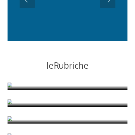
leRubriche
Imparare la città
di Pietro Garau
Roma interrotta
di Anna Laura Palazzo
Cooperazione nel Mediterraneo
di Romina D'Ascanio
The Car as a Castle amongst Castles
di Rui Alves