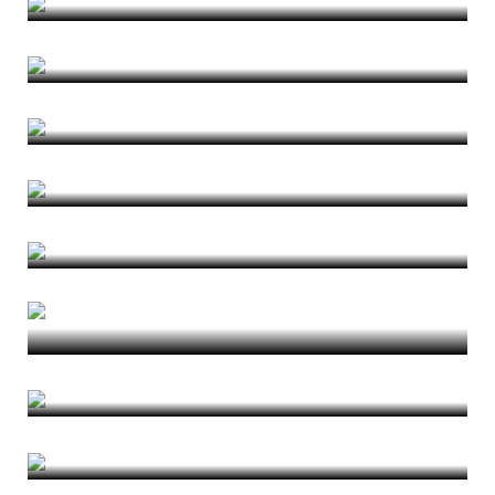
Slow Aquileia
di Nicola Vazzoler
Figure Out
di Magda Typiak
Il contagio urbanistico
di Valerio Cutini
Facing Uncomfortable Heritage
di Tinatin Meparishvili
Burocrati e marinai al tempo del
coronavirus
di Anna Laura Palazzo
La Cina è vicina
di Ghisi Grütter
Notes on Perception and Representation
di Rafael Sousa Santos
A proposito di Villa Deliella