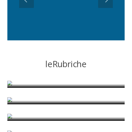
leRubriche
Al di là delle barriere
di Redazione
Case study e ricerca comparativa
di Lorenzo Barbieri
La città giusta di Ugo Ischia
di Redazione
Città e stato
di admin