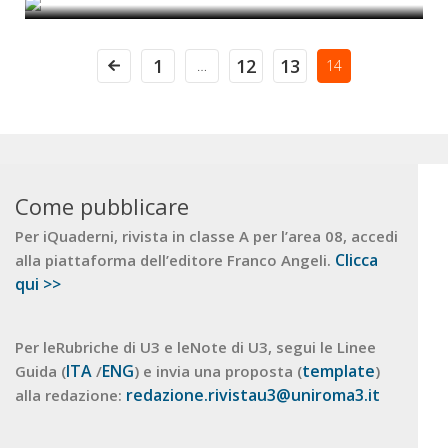
1
12
13
…
14
Come pubblicare
Per iQuaderni, rivista in classe A per l’area 08, accedi
Clicca
alla piattaforma dell’editore Franco Angeli.
qui >>
Per leRubriche di U3 e leNote di U3, segui le Linee
ITA
ENG
template
Guida (
/
) e invia una proposta (
)
redazione.rivistau3@uniroma3.it
alla redazione: