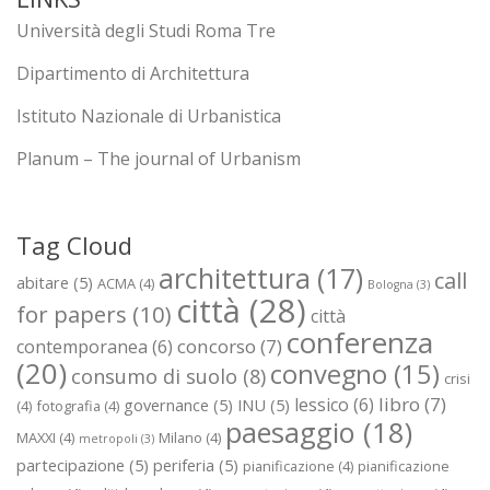
Università degli Studi Roma Tre
Dipartimento di Architettura
Istituto Nazionale di Urbanistica
Planum – The journal of Urbanism
Tag Cloud
architettura
(17)
call
abitare
(5)
ACMA
(4)
Bologna
(3)
città
(28)
for papers
(10)
città
conferenza
concorso
(7)
contemporanea
(6)
(20)
convegno
(15)
consumo di suolo
(8)
crisi
libro
(7)
lessico
(6)
governance
(5)
INU
(5)
(4)
fotografia
(4)
paesaggio
(18)
MAXXI
(4)
Milano
(4)
metropoli
(3)
partecipazione
(5)
periferia
(5)
pianificazione
(4)
pianificazione