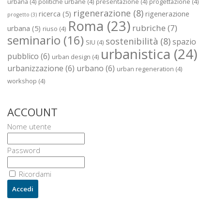
urbana
(4)
politiche urbane
(4)
presentazione
(4)
progettazione
(4)
rigenerazione
(8)
ricerca
(5)
rigenerazione
progetto
(3)
Roma
(23)
rubriche
(7)
urbana
(5)
riuso
(4)
seminario
(16)
sostenibilità
(8)
spazio
SIU
(4)
urbanistica
(24)
pubblico
(6)
urban design
(4)
urbanizzazione
(6)
urbano
(6)
urban regeneration
(4)
workshop
(4)
ACCOUNT
Nome utente
Password
Ricordami