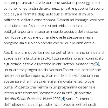
contemporaneamente le persone sostano, passeggiano o
corrono, lungo la strada taxi, mezzi privati e pubblici fluiscono
copiosi, alle fermate degli autobus si attende al chiuso,
raffrescati dall’aria condizionata. Davanti ad immagini così ben
costruite e confezionate ci si potrebbe sentire quasi
obbligati a portare a casa un ricordo positivo della città se
non fosse per quelle domande che le stesse immagini
pongono sia sul piano sociale che su quello ambientale.
Abu Dhabi si muove. Le risorse petrolifere hanno una data di
scadenza ma la città e gli EAU tutti sembrano aver cominciato
[3]
a guardare oltre e a investire in altri settori.
Masdar City
,
un quartiere progettato da Norman Foster e in costruzione
nei pressi dell’aeroporto, è un modello di sviluppo urbano
sostenibile che impiega energie rinnovabili e tecnologie
pulite. Progetto che rientra in un programma decennale
inteso a trasformare l’economia della città: gli obiettivi
[4]
dell’
Abu Dhabi Economic Vision 2030
sono l’aumento
dell’indipendenza dal petrolio investendo in settori quali