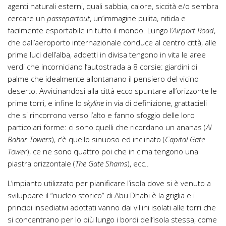
agenti naturali esterni, quali sabbia, calore, siccità e/o sembra
cercare un
passepartout
, un’immagine pulita, nitida e
facilmente esportabile in tutto il mondo. Lungo l’
Airport Road
,
che dall’aeroporto internazionale conduce al centro città, alle
prime luci dell’alba, addetti in divisa tengono in vita le aree
verdi che incorniciano l’autostrada a 8 corsie: giardini di
palme che idealmente allontanano il pensiero del vicino
deserto. Avvicinandosi alla città ecco spuntare all’orizzonte le
prime torri, e infine lo
skyline
in via di definizione, grattacieli
che si rincorrono verso l’alto e fanno sfoggio delle loro
particolari forme: ci sono quelli che ricordano un ananas (
Al
Bahar Towers
), c’è quello sinuoso ed inclinato (
Capital Gate
Tower
), ce ne sono quattro poi che in cima tengono una
piastra orizzontale (
The Gate Shams
), ecc..
L’impianto utilizzato per pianificare l’isola dove si è venuto a
sviluppare il “nucleo storico” di Abu Dhabi è la griglia e i
principi insediativi adottati vanno dai villini isolati alle torri che
si concentrano per lo più lungo i bordi dell’isola stessa, come