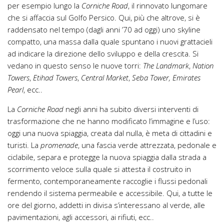
per esempio lungo la
Corniche Road
, il rinnovato lungomare
che si affaccia sul Golfo Persico. Qui, più che altrove, si è
raddensato nel tempo (dagli anni ’70 ad oggi) uno skyline
compatto, una massa dalla quale spuntano i nuovi grattacieli
ad indicare la direzione dello sviluppo e della crescita. Si
vedano in questo senso le nuove torri:
The Landmark
,
Nation
Towers
,
Etihad Towers
,
Central Market
,
Seba Tower,
Emirates
Pearl
, ecc..
La
Corniche Road
negli anni ha subito diversi interventi di
trasformazione che ne hanno modificato l’immagine e l’uso:
oggi una nuova spiaggia, creata dal nulla, è meta di cittadini e
turisti. La
promenade
, una fascia verde attrezzata, pedonale e
ciclabile, separa e protegge la nuova spiaggia dalla strada a
scorrimento veloce sulla quale si attesta il costruito in
fermento, contemporaneamente raccoglie i flussi pedonali
rendendo il sistema permeabile e accessibile. Qui, a tutte le
ore del giorno, addetti in divisa s’interessano al verde, alle
pavimentazioni, agli accessori, ai rifiuti, ecc..