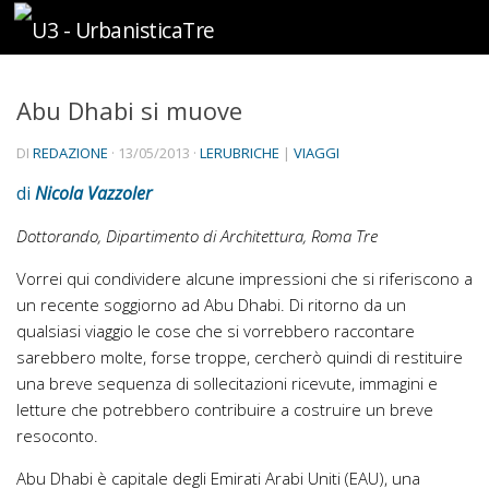
Sotto il contenuto
Abu Dhabi si muove
DI
REDAZIONE
·
13/05/2013
·
LERUBRICHE
|
VIAGGI
di
Nicola Vazzoler
Dottorando, Dipartimento di Architettura, Roma Tre
Vorrei qui condividere alcune impressioni che si riferiscono a
un recente soggiorno ad Abu Dhabi. Di ritorno da un
qualsiasi viaggio le cose che si vorrebbero raccontare
sarebbero molte, forse troppe, cercherò quindi di restituire
una breve sequenza di sollecitazioni ricevute, immagini e
letture che potrebbero contribuire a costruire un breve
resoconto.
Abu Dhabi è capitale degli Emirati Arabi Uniti (EAU), una