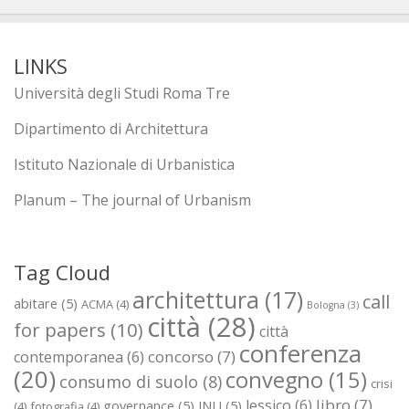
LINKS
Università degli Studi Roma Tre
Dipartimento di Architettura
Istituto Nazionale di Urbanistica
Planum – The journal of Urbanism
Tag Cloud
architettura
(17)
call
abitare
(5)
ACMA
(4)
Bologna
(3)
città
(28)
for papers
(10)
città
conferenza
concorso
(7)
contemporanea
(6)
(20)
convegno
(15)
consumo di suolo
(8)
crisi
libro
(7)
lessico
(6)
governance
(5)
INU
(5)
(4)
fotografia
(4)