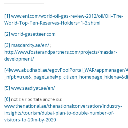
[1]
www.eni.com/world-oil-gas-review-2012/oil/Oil–The-
World-Top-Ten-Reserves-Holders+1-3.shtml
[2]
world-gazetteer.com
[3]
masdarcity.ae/en/
;
http://www.fosterandpartners.com/projects/masdar-
development/
[4]
www.abudhabi.ae/egovPoolPortal_WAR/appmanager/A
_nfpb=true&_pageLabel=p_citizen_homepage_hidenav&d
[5]
www.saadiyat.ae/en/
[6]
notizia riportata anche su:
www.thenational.ae/thenationalconversation/industry-
insights/tourism/dubai-plan-to-double-number-of-
visitors-to-20m-by-2020