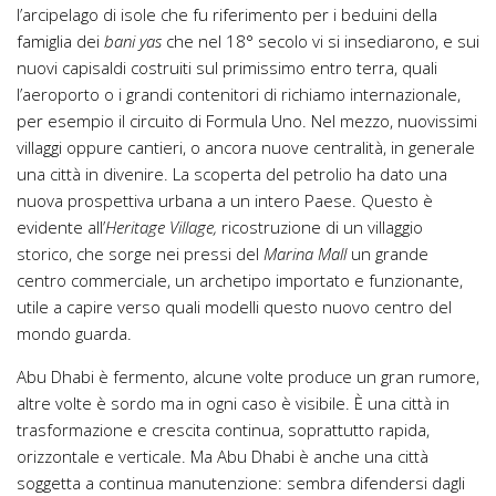
l’arcipelago di isole che fu riferimento per i beduini della
famiglia dei
bani yas
che nel 18° secolo vi si insediarono, e sui
nuovi capisaldi costruiti sul primissimo entro terra, quali
l’aeroporto o i grandi contenitori di richiamo internazionale,
per esempio il circuito di Formula Uno. Nel mezzo, nuovissimi
villaggi oppure cantieri, o ancora nuove centralità, in generale
una città in divenire. La scoperta del petrolio ha dato una
nuova prospettiva urbana a un intero Paese. Questo è
evidente all’
Heritage Village,
ricostruzione di un villaggio
storico, che sorge nei pressi del
Marina Mall
un grande
centro commerciale, un archetipo importato e funzionante,
utile a capire verso quali modelli questo nuovo centro del
mondo guarda.
Abu Dhabi è fermento, alcune volte produce un gran rumore,
altre volte è sordo ma in ogni caso è visibile. È una città in
trasformazione e crescita continua, soprattutto rapida,
orizzontale e verticale. Ma Abu Dhabi è anche una città
soggetta a continua manutenzione: sembra difendersi dagli