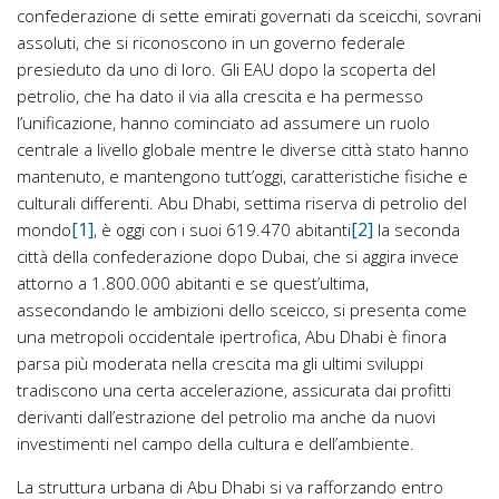
confederazione di sette emirati governati da sceicchi, sovrani
assoluti, che si riconoscono in un governo federale
presieduto da uno di loro. Gli EAU dopo la scoperta del
petrolio, che ha dato il via alla crescita e ha permesso
l’unificazione, hanno cominciato ad assumere un ruolo
centrale a livello globale mentre le diverse città stato hanno
mantenuto, e mantengono tutt’oggi, caratteristiche fisiche e
culturali differenti. Abu Dhabi, settima riserva di petrolio del
[1]
[2]
mondo
, è oggi con i suoi 619.470 abitanti
la seconda
città della confederazione dopo Dubai, che si aggira invece
attorno a 1.800.000 abitanti e se quest’ultima,
assecondando le ambizioni dello sceicco, si presenta come
una metropoli occidentale ipertrofica, Abu Dhabi è finora
parsa più moderata nella crescita ma gli ultimi sviluppi
tradiscono una certa accelerazione, assicurata dai profitti
derivanti dall’estrazione del petrolio ma anche da nuovi
investimenti nel campo della cultura e dell’ambiente.
La struttura urbana di Abu Dhabi si va rafforzando entro