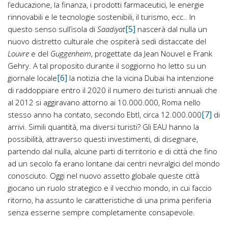
l’educazione, la finanza, i prodotti farmaceutici, le energie
rinnovabili e le tecnologie sostenibili, il turismo, ecc.. In
[5]
questo senso sull’isola di
Saadiyat
nascerà dal nulla un
nuovo distretto culturale che ospiterà sedi distaccate del
Louvre
e del
Guggenheim
, progettate da Jean Nouvel e Frank
Gehry. A tal proposito durante il soggiorno ho letto su un
[6]
giornale locale
la notizia che la vicina Dubai ha intenzione
di raddoppiare entro il 2020 il numero dei turisti annuali che
al 2012 si aggiravano attorno ai 10.000.000, Roma nello
[7]
stesso anno ha contato, secondo Ebtl, circa 12.000.000
di
arrivi. Simili quantità, ma diversi turisti? Gli EAU hanno la
possibilità, attraverso questi investimenti, di disegnare,
partendo dal nulla, alcune parti di territorio e di città che fino
ad un secolo fa erano lontane dai centri nevralgici del mondo
conosciuto. Oggi nel nuovo assetto globale queste città
giocano un ruolo strategico e il vecchio mondo, in cui faccio
ritorno, ha assunto le caratteristiche di una prima periferia
senza esserne sempre completamente consapevole.