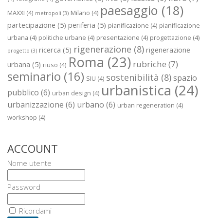
paesaggio
(18)
MAXXI
(4)
Milano
(4)
metropoli
(3)
partecipazione
(5)
periferia
(5)
pianificazione
(4)
pianificazione
urbana
(4)
politiche urbane
(4)
presentazione
(4)
progettazione
(4)
rigenerazione
(8)
ricerca
(5)
rigenerazione
progetto
(3)
Roma
(23)
rubriche
(7)
urbana
(5)
riuso
(4)
seminario
(16)
sostenibilità
(8)
spazio
SIU
(4)
urbanistica
(24)
pubblico
(6)
urban design
(4)
urbanizzazione
(6)
urbano
(6)
urban regeneration
(4)
workshop
(4)
ACCOUNT
Nome utente
Password
Ricordami