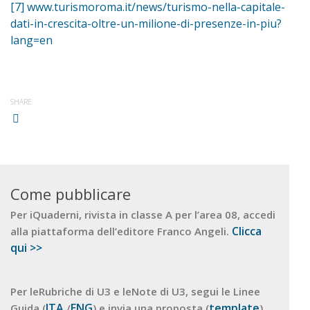
[7]
www.turismoroma.it/news/turismo-nella-capitale-
dati-in-crescita-oltre-un-milione-di-presenze-in-piu?
lang=en
SHARE
Come pubblicare
Per iQuaderni, rivista in classe A per l’area 08, accedi
Clicca
alla piattaforma dell’editore Franco Angeli.
qui >>
Per leRubriche di U3 e leNote di U3, segui le Linee
ITA
ENG
template
Guida (
/
) e invia una proposta (
)