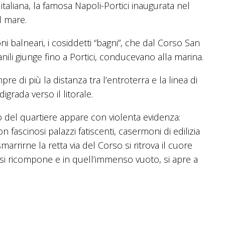
italiana, la famosa Napoli-Portici inaugurata nel
l mare.
i balneari, i cosiddetti “bagni”, che dal Corso San
nili giunge fino a Portici, conducevano alla marina.
re di più la distanza tra l’entroterra e la linea di
igrada verso il litorale.
to del quartiere appare con violenta evidenza:
 fascinosi palazzi fatiscenti, casermoni di edilizia
arrirne la retta via del Corso si ritrova il cuore
tà si ricompone e in quell’immenso vuoto, si apre a