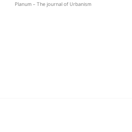
Planum – The journal of Urbanism
U3 - UrbanisticaTre © 2026. Tutti i diritti riservati.
Powered by
- Progettato con il
Go Hueman Pro