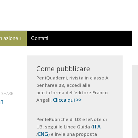
in azione
Contatti
Come pubblicare
Per iQuaderni, rivista in classe A
per l’area 08, accedi alla
piattaforma dell’editore Franco
SHARE
Clicca qui >>
Angeli.
Per leRubriche di U3 e leNote di
ITA
U3, segui le Linee Guida (
ENG
/
) e invia una proposta