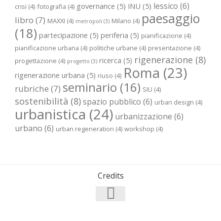
lessico
(6)
governance
(5)
INU
(5)
crisi
(4)
fotografia
(4)
paesaggio
libro
(7)
MAXXI
(4)
Milano
(4)
metropoli
(3)
(18)
partecipazione
(5)
periferia
(5)
pianificazione
(4)
pianificazione urbana
(4)
politiche urbane
(4)
presentazione
(4)
rigenerazione
(8)
ricerca
(5)
progettazione
(4)
progetto
(3)
Roma
(23)
rigenerazione urbana
(5)
riuso
(4)
seminario
(16)
rubriche
(7)
SIU
(4)
sostenibilità
(8)
spazio pubblico
(6)
urban design
(4)
urbanistica
(24)
urbanizzazione
(6)
urbano
(6)
urban regeneration
(4)
workshop
(4)
Credits