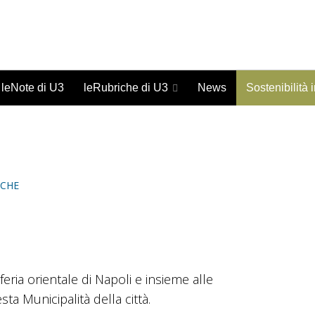
Giornale on-line di studi urbani - ISSN 1973-9702
leNote di U3
leRubriche di U3
News
Sostenibilità 
ICHE
eria orientale di Napoli e insieme alle
esta Municipalità della città.