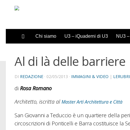
Sotto il contenuto
Chi siamo
U3 – iQuaderni di U3
NU3 – 
Al di là delle barriere
DI
REDAZIONE
·
02/05/2013
·
IMMAGINI & VIDEO
|
LERUBR
di
Rosa Romano
Architetto, iscritta al
Master Arti Architettura e Città
San Giovanni a Teduccio è un quartiere della perif
circoscrizioni di Ponticelli e Barra costituisce la S