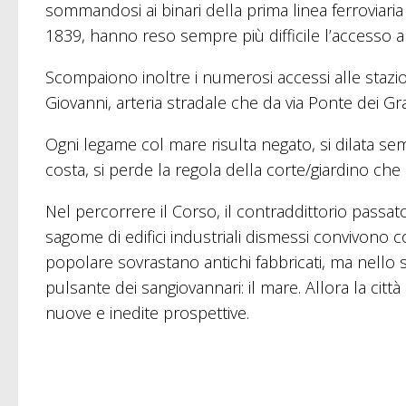
sommandosi ai binari della prima linea ferroviaria 
1839, hanno reso sempre più difficile l’accesso a
Scompaiono inoltre i numerosi accessi alle stazion
Giovanni, arteria stradale che da via Ponte dei Gra
Ogni legame col mare risulta negato, si dilata semp
costa, si perde la regola della corte/giardino che d
Nel percorrere il Corso, il contraddittorio passa
sagome di edifici industriali dismessi convivono con
popolare sovrastano antichi fabbricati, ma nello sm
pulsante dei sangiovannari: il mare. Allora la cit
nuove e inedite prospettive.