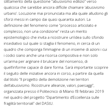
slittamento della questione “abusivismo edilizio” verso
qualcosa che sarebbe ancora difficile chiamare ‘abusivismo
urbano’. Locuzione mai pronunciata ma alla quale alludono gli
sforzi messi in campo dai quasi quaranta autori. La
definizione del fenomeno come “processo articolato e
complesso, non una condizione” resta un merito
epistemologico che invita a ricostruire un’idea sullo sfondo
insediativo sul quale si staglia il fenomeno, in cerca di un
quadro che componga l’immagine di un insieme di azioni i cui
i codici siano anche una risorsa compositiva e non solo
un’arma per arginare il brulicare del nonsenso, di
quell’informe capace di dare forma. Sarà importante scoprire
il seguito delle iniziative ancora in corso, a partire da quella
dal titolo “Il progetto della demolizione nei territori
dell’abusivismo. Ricostruire alleanze, valori, paesaggi”,
organizzata presso il Politecnico di Milano l’8 febbraio 2019
nel quadro del progetto “Dipartimento d’Eccellenza sulle
fragilità territoriali” del DAStU.