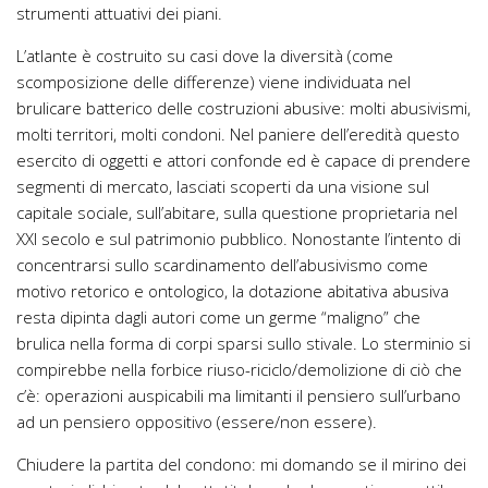
strumenti attuativi dei piani.
L’atlante è costruito su casi dove la diversità (come
scomposizione delle differenze) viene individuata nel
brulicare batterico delle costruzioni abusive: molti abusivismi,
molti territori, molti condoni. Nel paniere dell’eredità questo
esercito di oggetti e attori confonde ed è capace di prendere
segmenti di mercato, lasciati scoperti da una visione sul
capitale sociale, sull’abitare, sulla questione proprietaria nel
XXI secolo e sul patrimonio pubblico. Nonostante l’intento di
concentrarsi sullo scardinamento dell’abusivismo come
motivo retorico e ontologico, la dotazione abitativa abusiva
resta dipinta dagli autori come un germe “maligno” che
brulica nella forma di corpi sparsi sullo stivale. Lo sterminio si
compirebbe nella forbice riuso-riciclo/demolizione di ciò che
c’è: operazioni auspicabili ma limitanti il pensiero sull’urbano
ad un pensiero oppositivo (essere/non essere).
Chiudere la partita del condono: mi domando se il mirino dei