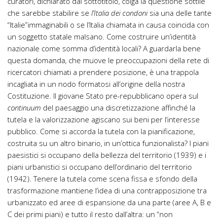
curatori, dichiarato dal sottotitolo, colga la questione sottile
che sarebbe stabilire se
l’Italia dei condoni
sia una delle tante
“Italie”immaginabili o se l’Italia chiamata in causa coincida con
un soggetto statale malsano. Come costruire un’identità
nazionale come somma d’identità locali? A guardarla bene
questa domanda, che muove le preoccupazioni della rete di
ricercatori chiamati a prendere posizione, è una trappola
incagliata in un nodo formatosi all’origine della nostra
Costituzione. Il giovane Stato pre-repubblicano opera sul
continuum
del paesaggio una discretizzazione affinché la
tutela e la valorizzazione agiscano sui beni per l’interesse
pubblico. Come si accorda la tutela con la pianificazione,
costruita su un altro binario, in un’ottica funzionalista? I piani
paesistici si occupano della bellezza del territorio (1939) e i
piani urbanistici si occupano dell’ordinario del territorio
(1942). Tenere la tutela come scena fissa e sfondo della
trasformazione mantiene l’idea di una contrapposizione tra
urbanizzato ed aree di espansione da una parte (aree A, B e
C dei primi piani) e tutto il resto dall’altra: un “non