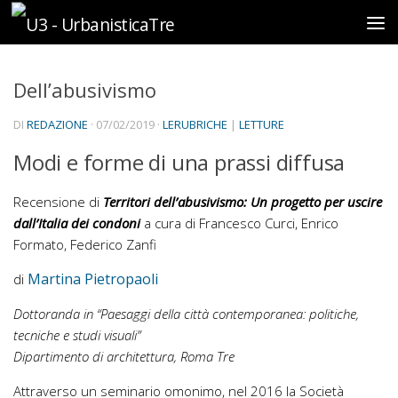
Sotto il contenuto
Dell’abusivismo
DI
REDAZIONE
·
07/02/2019
·
LERUBRICHE
|
LETTURE
Modi e forme di una prassi diffusa
Recensione di
Territori dell’abusivismo: Un progetto per uscire
dall’Italia dei condoni
a cura di Francesco Curci, Enrico
Formato, Federico Zanfi
Martina Pietropaoli
di
Dottoranda in “Paesaggi della città contemporanea: politiche,
tecniche e studi visuali”
Dipartimento di architettura, Roma Tre
Attraverso un seminario omonimo, nel 2016 la Società