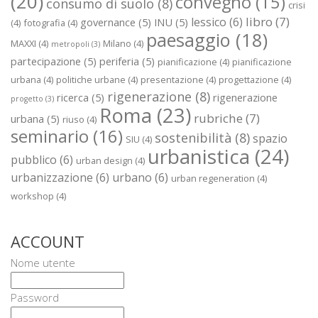
(20)
convegno
(15)
consumo di suolo
(8)
crisi
libro
(7)
lessico
(6)
governance
(5)
INU
(5)
(4)
fotografia
(4)
paesaggio
(18)
MAXXI
(4)
Milano
(4)
metropoli
(3)
partecipazione
(5)
periferia
(5)
pianificazione
(4)
pianificazione
urbana
(4)
politiche urbane
(4)
presentazione
(4)
progettazione
(4)
rigenerazione
(8)
ricerca
(5)
rigenerazione
progetto
(3)
Roma
(23)
rubriche
(7)
urbana
(5)
riuso
(4)
seminario
(16)
sostenibilità
(8)
spazio
SIU
(4)
urbanistica
(24)
pubblico
(6)
urban design
(4)
urbanizzazione
(6)
urbano
(6)
urban regeneration
(4)
workshop
(4)
ACCOUNT
Nome utente
Password