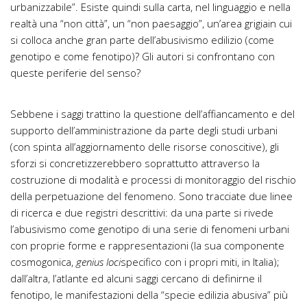
urbanizzabile”. Esiste quindi sulla carta, nel linguaggio e nella
realtà una “non città”, un “non paesaggio”, un’area grigiain cui
si colloca anche gran parte dell’abusivismo edilizio (come
genotipo e come fenotipo)? Gli autori si confrontano con
queste periferie del senso?
Sebbene i saggi trattino la questione dell’affiancamento e del
supporto dell’amministrazione da parte degli studi urbani
(con spinta all’aggiornamento delle risorse conoscitive), gli
sforzi si concretizzerebbero soprattutto attraverso la
costruzione di modalità e processi di monitoraggio del rischio
della perpetuazione del fenomeno. Sono tracciate due linee
di ricerca e due registri descrittivi: da una parte si rivede
l’abusivismo come genotipo di una serie di fenomeni urbani
con proprie forme e rappresentazioni (la sua componente
cosmogonica,
genius loci
specifico con i propri miti, in Italia);
dall’altra, l’atlante ed alcuni saggi cercano di definirne il
fenotipo, le manifestazioni della “specie edilizia abusiva” più