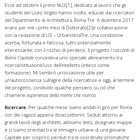
Esce ad ottobre il primo NU3
[1], dedicato al lavoro che gli
studenti del Liceo Virgilio hanno svolto, educati dai ricercatori
del Dipartimento di Architettura, Roma Tre. A dicembre 2017
erano per me i primi mesi di Dottorato
[2]e collaborazione
con la redazione di U3 – UrbanisticaTre. Una condizione
acerba, fortunata e faticosa: tutto potenzialmente
interessante, con il rischio di perdersi. Il progetto
I racconti di
Roma Capitale
concedeva uno speciale allineamento tra
ricerca/istituzione/uso dell’intelletto (inteso come
formazione). Mi sembrò un’occasione utile per
un’autocoscienza sull’agire della ricercatrice e oggi, al termine
del progetto, condivido qualche pensiero su ciò che
chiamerei
esperienza della mente che ricerca
.
Ricercare.
Per qualche mese siamo andati in giro per Roma
con dei ragazzi appena diciassettenni. Seduti attorno ai
grandi tavoli degli architetti, abbiamo letto, disegnato mappe
e ci siamo orientati tra le immagini urbane di una giovane
Capitale per scoprirci perduti tra le coordinate prismatiche