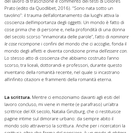
del lavoro di trascrizione e commento dei testi di Dolores
Prato (edito da Quodlibet, 2016). “Sono nata sotto un
tavolino”: il trauma dell’allontanamento dai luoghi attiva la
coscienza dell’importanza degli oggetti. Un mondo è fatto di
cose prima che di persone e, nella profondità di una donna
del secolo scorso “innamorata delle parole”, l’atto di
nominare
le cose
ricompone i confini del mondo che ci accoglie, fonda il
mondo degli affetti e diventa condizione prima dell’
essere con
.
Lo stesso atto di coscienza che abbiamo costruito l’anno
scorso, tra liceali, dottorandi e professori, durante questo
inventario della romanità recente, nel quale si incastrano
all’infinito citazioni e frammenti della romanità eterna.
La scrittura.
Mentre ci emozioniamo davanti agli esiti del
lavoro concluso, mi viene in mente (e parafraso) un’altra
scrittrice del XX secolo, Natalia Ginzburg, che ci restituisce
pagine intime sul dimorare urbano: da sempre abito il
mondo solo attraverso la scrittura. Anche per i ricercatori la
scrittura, oltre che forma del pensiero, è un modo di
abitare