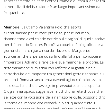
generosamente dal fare ricerca urbana e questa alleanza tra
i diversi livelli dell’istruzione è un luogo importantissimo da
frequentare.
Memorie.
Salutiamo Valentina Polci che esorta
all’entusiasmo per le cose preziose, per le intuizioni,
rispondendo a chi chiede notizie sulle ragioni di quella scelta:
perché proprio Dolores Prato? La caparbietà biografica della
giornalista marchigiana ricorda il lavoro di Marguerite
Yourcenar, che si perse quasi fino alla follia per conoscere
l’imperatore Adriano e fare delle sue memorie le proprie. La
determinazione si mischia con l’affetto e la gratitudine e il
cortocircuito del rapporto tra generazioni getta risonanza sui
presenti. Roma arranca lenta davanti agli occhi: colonizzata,
insidiosa, liana che si avvolge imprevedibile, amata, sparita.
Ologramma opaco, suggerisce i nodi di una rete di cose che,
se lette con la vocazione della narrazione civile, possono dirci
la forma del mondo che resterà in piedi quando tutto il
mondo conosciuto, forse, crollerà un’altra volta? Lontano è