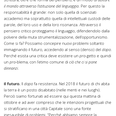
il mondo attraverso l’istituzione del linguaggio
. Per questo la
responsabilità è grande: non solo quella di scienziati
accademici ma soprattutto quella di intellettuali custodi delle
parole, del loro uso e della loro risonanza. Attraverso il
pensiero critico proteggiamo il linguaggio, difendendolo dalla
polvere della muta strumentalizzazione, dell’opportunismo.
Come si fa? Possiamo concepire nuovi problemi soltanto
immaginando il futuro, accedendo al senso (denso) del
dopo
.
Perché esista una critica deve esistere un
pro
-getto e quindi
un
pro
-blema, con l’etimo comune di
ciò che ci si pone
dinnanzi
.
Il futuro.
Il
dopo
fa resistenza. Nel 2018 il futuro di chi abita
la terra è un posto disabitato (nelle menti e nei luoghi).
Perciò siamo fortunati ad essere qui questa mattina di
ottobre e ad aver compreso che le intenzioni progettuali che
si stratificano in una città Capitale sono una fonte
inesauribile di problemi. “Perché abbiamo sempre la