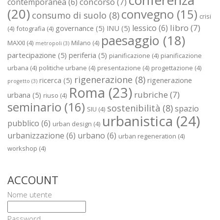
conferenza
concorso
(7)
contemporanea
(6)
(20)
convegno
(15)
consumo di suolo
(8)
crisi
libro
(7)
lessico
(6)
governance
(5)
INU
(5)
(4)
fotografia
(4)
paesaggio
(18)
MAXXI
(4)
Milano
(4)
metropoli
(3)
partecipazione
(5)
periferia
(5)
pianificazione
(4)
pianificazione
urbana
(4)
politiche urbane
(4)
presentazione
(4)
progettazione
(4)
rigenerazione
(8)
ricerca
(5)
rigenerazione
progetto
(3)
Roma
(23)
rubriche
(7)
urbana
(5)
riuso
(4)
seminario
(16)
sostenibilità
(8)
spazio
SIU
(4)
urbanistica
(24)
pubblico
(6)
urban design
(4)
urbanizzazione
(6)
urbano
(6)
urban regeneration
(4)
workshop
(4)
ACCOUNT
Nome utente
Password