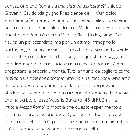
sensazione che Roma sia
una città da aggiustare
?” chiede
Giovanni Caudo (da giugno Presidente del III Municipio).
Possiamo affermare che una fonte inesauribile di problemi
sia una fonte inesauribile di futuro? Mi domando. È forse per
questo che Roma è eterna? Si dice “la città degli angeli” e,
risulta un po’ azzardato, ma per un attimo immagino le
buche, le grandi processioni in macchina, lo sgomento per le
cose rotte, come fossero tutti segni di questi messaggeri
che dirompono ad annunciare una nuova opportunità per
progettare la propria umanità. Tutti annunci da cogliere come
la sfida delle cose che abbiamo attorno e dei loro nomi
. Abbiamo
tentato questo esperimento di far parlare dei giovani
studenti attraverso le cose a cui sono affezionati e la poesia
che ha scritto e legge Vassilis Barka (p. 45 di NU3 n.1, si
intitola
Mezza Roma
) dimostra che questo esperimento si
chiama ancora passione civile. Quali sono a Roma le cose
che fanno della città Capitale e del suo corpo amministrativo
un’istituzione? La passione civile viene accolta