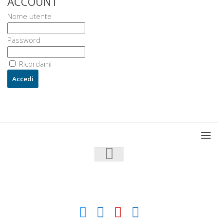
ACCOUNT
Nome utente
Password
Ricordami
U3 - UrbanisticaTre © 2026. Tutti i diritti riservati.
Powered by
- Progettato con il
Go Hueman Pro