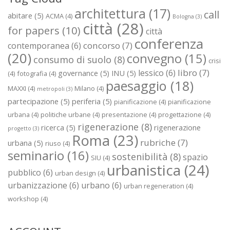
architettura
(17)
call
abitare
(5)
ACMA
(4)
Bologna
(3)
città
(28)
for papers
(10)
città
conferenza
concorso
(7)
contemporanea
(6)
(20)
convegno
(15)
consumo di suolo
(8)
crisi
libro
(7)
lessico
(6)
governance
(5)
INU
(5)
(4)
fotografia
(4)
paesaggio
(18)
MAXXI
(4)
Milano
(4)
metropoli
(3)
partecipazione
(5)
periferia
(5)
pianificazione
(4)
pianificazione
urbana
(4)
politiche urbane
(4)
presentazione
(4)
progettazione
(4)
rigenerazione
(8)
ricerca
(5)
rigenerazione
progetto
(3)
Roma
(23)
rubriche
(7)
urbana
(5)
riuso
(4)
seminario
(16)
sostenibilità
(8)
spazio
SIU
(4)
urbanistica
(24)
pubblico
(6)
urban design
(4)
urbanizzazione
(6)
urbano
(6)
urban regeneration
(4)
workshop
(4)