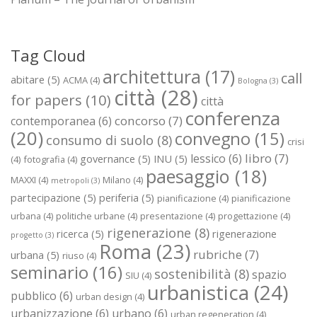
Tag Cloud
architettura
(17)
call
abitare
(5)
ACMA
(4)
Bologna
(3)
città
(28)
for papers
(10)
città
conferenza
concorso
(7)
contemporanea
(6)
(20)
convegno
(15)
consumo di suolo
(8)
crisi
libro
(7)
lessico
(6)
governance
(5)
INU
(5)
(4)
fotografia
(4)
paesaggio
(18)
MAXXI
(4)
Milano
(4)
metropoli
(3)
partecipazione
(5)
periferia
(5)
pianificazione
(4)
pianificazione
urbana
(4)
politiche urbane
(4)
presentazione
(4)
progettazione
(4)
rigenerazione
(8)
ricerca
(5)
rigenerazione
progetto
(3)
Roma
(23)
rubriche
(7)
urbana
(5)
riuso
(4)
seminario
(16)
sostenibilità
(8)
spazio
SIU
(4)
urbanistica
(24)
pubblico
(6)
urban design
(4)
urbanizzazione
(6)
urbano
(6)
urban regeneration
(4)