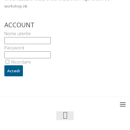
workshop
(4)
ACCOUNT
Nome utente
Password
Ricordami
U3 - UrbanisticaTre © 2026. Tutti i diritti riservati.