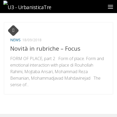
Sotto il contenuto
NEWS
18/09/2018
Novità in rubriche – Focus
FORM OF PLACE, part 2 Form of place. Form and
emotional interaction with place di Rouhollah
Rahimi, Mojtaba Ansari, Mohammad Reza
Bemanian, Mohammadjavad Mahdavinejad The
sense of...