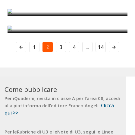
di Rui Alves
Il carretto dei gelati
di Anna Laura Palazzo
1
3
4
14
2
…
Come pubblicare
Per iQuaderni, rivista in classe A per l’area 08, accedi
Clicca
alla piattaforma dell’editore Franco Angeli.
qui >>
Per leRubriche di U3 e leNote di U3, segui le Linee