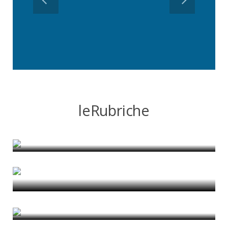
leRubriche
Liberi di costruire?
di Nicola Vazzoler
Patrimonio immobiliare – Innovazioni per
la Rigenerazione Urbana
di Floriana D'Urso
Roma Moderna
di Marco Pietrolucci
“Temporalities of Urban Natures: