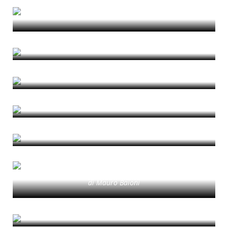
imaginaries, narratives, and practices”
di Eleonora Ambrosio
Garbatella 20/20
Cosa significa oggi l’housing
di Elisabetta Pallottino
affordability?
di Rebecca Cavicchia
Abitare nell’Italia urbana in contrazione
di Marco Peverini
Per uno sviluppo sostenibile
di Sara Caramaschi
Da Roma alla Valle del Tevere: un lungo
ciclo di diffusione residenziale è giunto
alla fine?
di Mauro Baioni
Civita
di Serena Olcuire
Un passo indietro per andare avanti