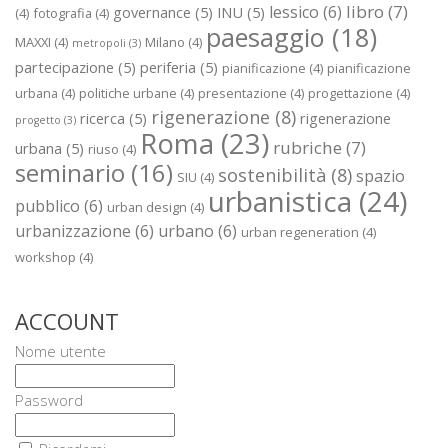
libro
(7)
lessico
(6)
governance
(5)
INU
(5)
(4)
fotografia
(4)
paesaggio
(18)
MAXXI
(4)
Milano
(4)
metropoli
(3)
partecipazione
(5)
periferia
(5)
pianificazione
(4)
pianificazione
urbana
(4)
politiche urbane
(4)
presentazione
(4)
progettazione
(4)
rigenerazione
(8)
ricerca
(5)
rigenerazione
progetto
(3)
Roma
(23)
rubriche
(7)
urbana
(5)
riuso
(4)
seminario
(16)
sostenibilità
(8)
spazio
SIU
(4)
urbanistica
(24)
pubblico
(6)
urban design
(4)
urbanizzazione
(6)
urbano
(6)
urban regeneration
(4)
workshop
(4)
ACCOUNT
Nome utente
Password