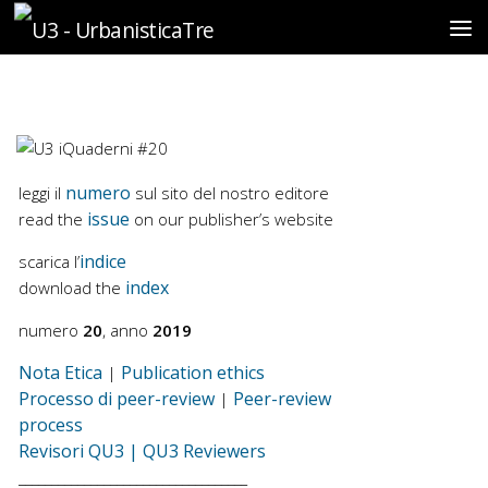
Sotto il contenuto
numero
leggi il
sul sito del nostro editore
issue
read the
on our publisher’s website
indice
scarica l’
index
download the
numero
20
, anno
2019
Nota Etica
Publication ethics
|
Processo di peer-review
Peer-review
|
process
Revisori QU3 | QU3 Reviewers
___________________________________