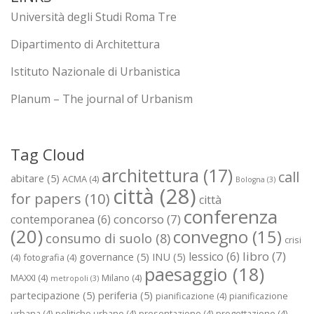
Università degli Studi Roma Tre
Dipartimento di Architettura
Istituto Nazionale di Urbanistica
Planum – The journal of Urbanism
Tag Cloud
architettura
(17)
call
abitare
(5)
ACMA
(4)
Bologna
(3)
città
(28)
for papers
(10)
città
conferenza
concorso
(7)
contemporanea
(6)
(20)
convegno
(15)
consumo di suolo
(8)
crisi
libro
(7)
lessico
(6)
governance
(5)
INU
(5)
(4)
fotografia
(4)
paesaggio
(18)
MAXXI
(4)
Milano
(4)
metropoli
(3)
partecipazione
(5)
periferia
(5)
pianificazione
(4)
pianificazione
urbana
(4)
politiche urbane
(4)
presentazione
(4)
progettazione
(4)