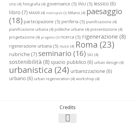
lessico
(6)
governance
(5)
INU
(5)
crisi
(4)
fotografia
(4)
paesaggio
libro
(7)
MAXXI
(4)
Milano
(4)
metropoli
(3)
(18)
partecipazione
(5)
periferia
(5)
pianificazione
(4)
pianificazione urbana
(4)
politiche urbane
(4)
presentazione
(4)
rigenerazione
(8)
ricerca
(5)
progettazione
(4)
progetto
(3)
Roma
(23)
rigenerazione urbana
(5)
riuso
(4)
seminario
(16)
rubriche
(7)
SIU
(4)
sostenibilità
(8)
spazio pubblico
(6)
urban design
(4)
urbanistica
(24)
urbanizzazione
(6)
urbano
(6)
urban regeneration
(4)
workshop
(4)
Credits