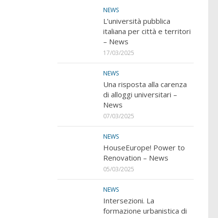
NEWS
L’università pubblica
italiana per città e territori
– News
17/03/2025
NEWS
Una risposta alla carenza
di alloggi universitari –
News
07/03/2025
NEWS
HouseEurope! Power to
Renovation – News
05/03/2025
NEWS
Intersezioni. La
formazione urbanistica di