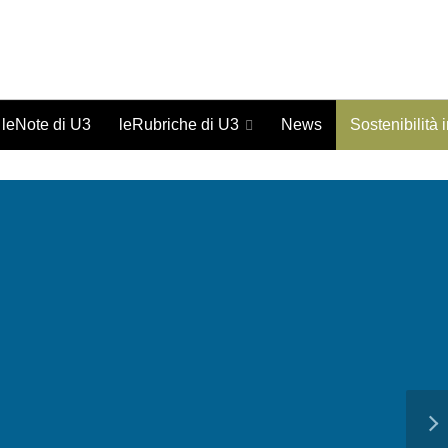
Giornale on-line di studi urbani - ISSN 1973-9702
leNote di U3
leRubriche di U3
News
Sostenibilità 