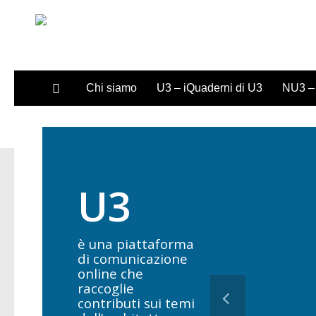
Sotto il contenuto
Chi siamo
U3 – iQuaderni di U3
NU3 – 
U3
è una piattaforma
di comunicazione
online che
raccoglie
contributi sui temi