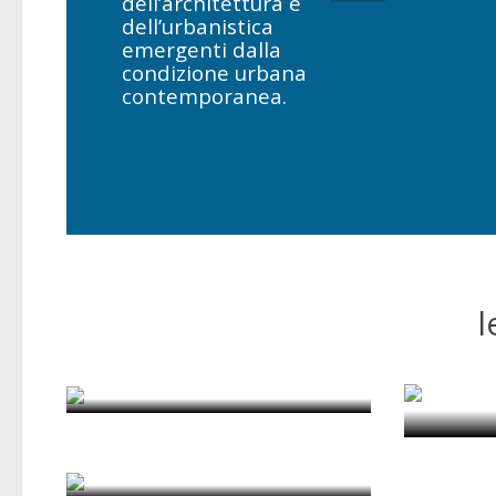
dell’architettura e
dell’urbanistica
emergenti dalla
condizione urbana
contemporanea.
l
Cas
Al di là delle barriere
di Redazione
d
Città e stato
di admin