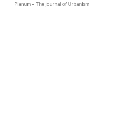
Planum – The journal of Urbanism
U3 - UrbanisticaTre © 2026. Tutti i diritti riservati.
Powered by
- Progettato con il
Go Hueman Pro